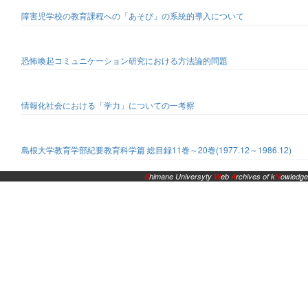
障害児学校の教育課程への「あそび」の系統的導入について
恐怖喚起コミュニケーション研究における方法論的問題
情報化社会における「学力」についての一考察
島根大学教育学部紀要教育科学篇 総目録11巻～20巻(1977.12～1986.12)
S
himane Universyty
W
eb
A
rchives of k
N
owledge