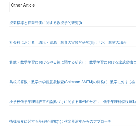
Other Article
授業指導と授業評価に関する教授学的研究(I)
社会科における「環境・資源」教育の実験的研究(III) : 「水」教材の場合
算数・数学学習におけるやる気に関する研究(II) : 数学学習における達成
島根式算数・数学の学習意欲検査(Shimane-AMTM)の開発(I) : 数学
小学校低学年理科設置の論拠づけに関する事例の分析 : 「低学年理科特設運
指揮演奏に関する基礎的研究(1) : 弦楽器演奏からのアプローチ