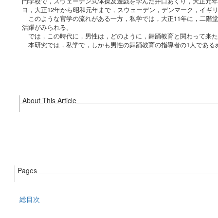
門学校で，スウェーデン式体操及遊戯を学んだ井口あくり，大正元年
ヨ，大正12年から昭和元年まで，スウェーデン，デンマーク，イギ
このような官学の流れがある一方，私学では，大正11年に，二階堂
活躍がみられる。
では，この時代に，男性は，どのように，舞踊教育と関わって来た
本研究では，私学で，しかも男性の舞踊教育の指導者の1人である
About This Article
Pages
総目次