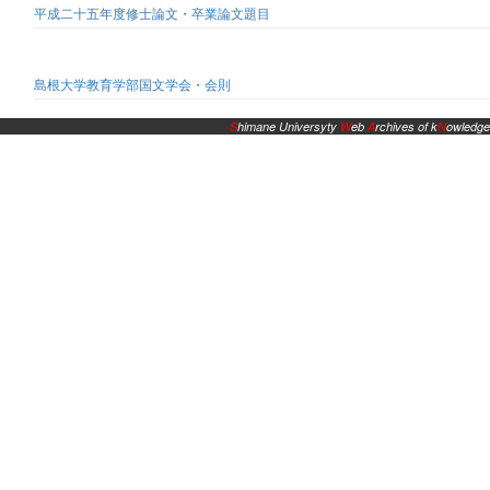
平成二十五年度修士論文・卒業論文題目
島根大学教育学部国文学会・会則
S
himane Universyty
W
eb
A
rchives of k
N
owledge