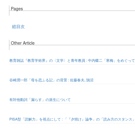
Pages
総目次
Other Article
教育雑誌『教育学術界』の〈文学〉と青年教員 : 中内蝶二「寒梅」をめぐって
谷崎潤一郎「母を恋ふる記」の背景 : 佐藤春夫､鵠沼
有対他動詞「漏らす」の派生について
PISA型「読解力」を視点にして : 「『夕焼け』論争」の「読み方のスタンス