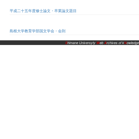
平成二十五年度修士論文・卒業論文題目
島根大学教育学部国文学会・会則
S
himane Universyty
W
eb
A
rchives of k
N
owledge