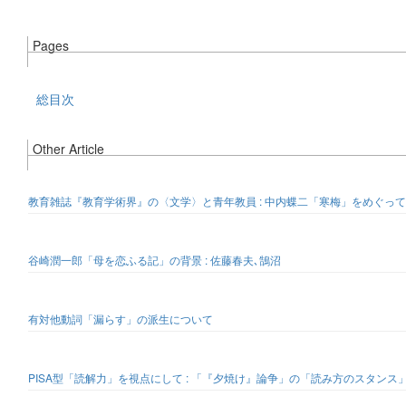
Pages
総目次
Other Article
教育雑誌『教育学術界』の〈文学〉と青年教員 : 中内蝶二「寒梅」をめぐって
谷崎潤一郎「母を恋ふる記」の背景 : 佐藤春夫､鵠沼
有対他動詞「漏らす」の派生について
PISA型「読解力」を視点にして : 「『夕焼け』論争」の「読み方のスタンス