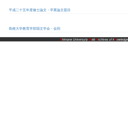
平成二十五年度修士論文・卒業論文題目
島根大学教育学部国文学会・会則
S
himane Universyty
W
eb
A
rchives of k
N
owledge