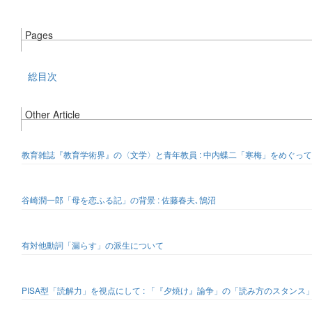
Pages
総目次
Other Article
教育雑誌『教育学術界』の〈文学〉と青年教員 : 中内蝶二「寒梅」をめぐって
谷崎潤一郎「母を恋ふる記」の背景 : 佐藤春夫､鵠沼
有対他動詞「漏らす」の派生について
PISA型「読解力」を視点にして : 「『夕焼け』論争」の「読み方のスタンス