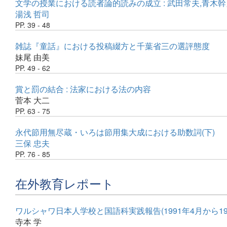
文学の授業における読者論的読みの成立 : 武田常夫,青木
湯浅 哲司
PP. 39 - 48
雑誌『童話』における投稿綴方と千葉省三の選評態度
妹尾 由美
PP. 49 - 62
賞と罰の結合 : 法家における法の内容
菅本 大二
PP. 63 - 75
永代節用無尽蔵・いろは節用集大成における助数詞(下)
三保 忠夫
PP. 76 - 85
在外教育レポート
ワルシャワ日本人学校と国語科実践報告(1991年4月から1
寺本 学