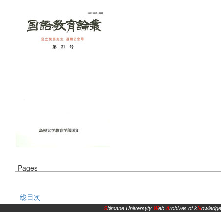
Pages
総目次
S
himane Universyty
W
eb
A
rchives of k
N
owledge