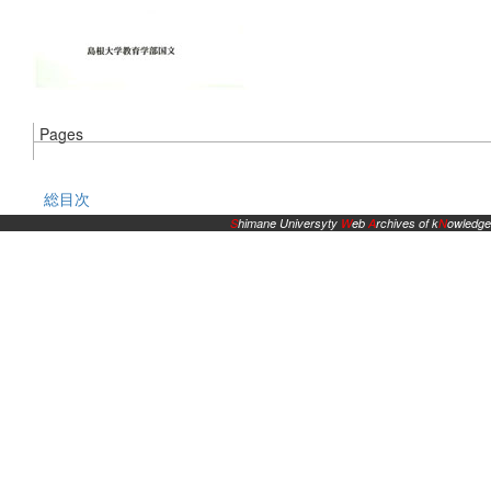
Pages
総目次
S
himane Universyty
W
eb
A
rchives of k
N
owledge