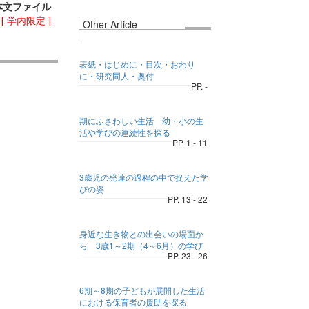
本文ファイル
)
[ 学内限定 ]
Other Article
表紙・はじめに・目次・おわり
に・研究同人・奥付
PP. -
期にふさわしい生活 幼・小の生
活や学びの連続性を探る
PP. 1 - 11
3歳児の発達の過程の中で捉えた学
びの姿
PP. 13 - 22
身近な生き物との出会いの場面か
ら 3歳1～2期（4～6月）の学び
PP. 23 - 26
6期～8期の子どもが展開した生活
における保育者の援助を探る