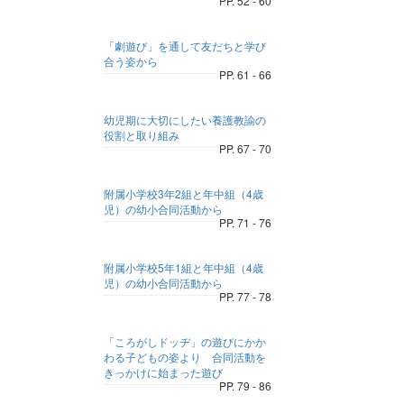
PP. 52 - 60
「劇遊び」を通して友だちと学び
合う姿から
PP. 61 - 66
幼児期に大切にしたい養護教諭の
役割と取り組み
PP. 67 - 70
附属小学校3年2組と年中組（4歳
児）の幼小合同活動から
PP. 71 - 76
附属小学校5年1組と年中組（4歳
児）の幼小合同活動から
PP. 77 - 78
「ころがしドッヂ」の遊びにかか
わる子どもの姿より 合同活動を
きっかけに始まった遊び
PP. 79 - 86