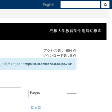
English
島根大学教育学部附属幼稚園
アクセス数 :
1604
件
ダウンロード数 :
0
件
ご利用ください :
https://ir.lib.shimane-u.ac.jp/52231
Pages
総目次