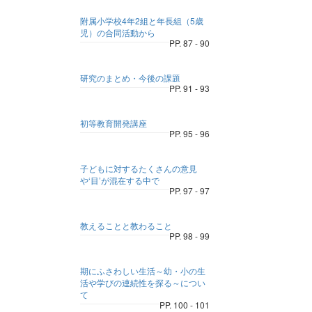
附属小学校4年2組と年長組（5歳
児）の合同活動から
PP. 87 - 90
研究のまとめ・今後の課題
PP. 91 - 93
初等教育開発講座
PP. 95 - 96
子どもに対するたくさんの意見
や‘目’が混在する中で
PP. 97 - 97
教えることと教わること
PP. 98 - 99
期にふさわしい生活～幼・小の生
活や学びの連続性を探る～につい
て
PP. 100 - 101