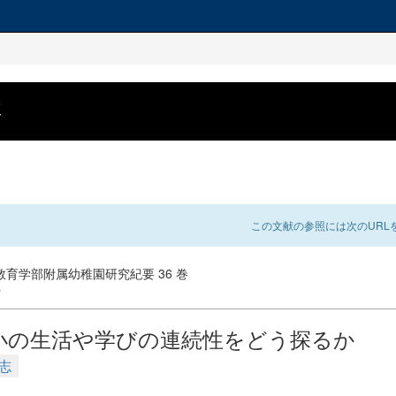
要
この文献の参照には次のURLを
育学部附属幼稚園研究紀要 36 巻
行
小の生活や学びの連続性をどう探るか
志