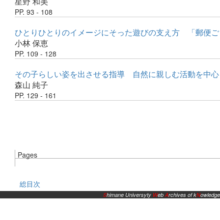
星野 和美
PP. 93 - 108
ひとりひとりのイメージにそった遊びの支え方 「郵便ご
小林 保恵
PP. 109 - 128
その子らしい姿を出させる指導 自然に親しむ活動を中心
森山 純子
PP. 129 - 161
Pages
総目次
S
himane Universyty
W
eb
A
rchives of k
N
owledge