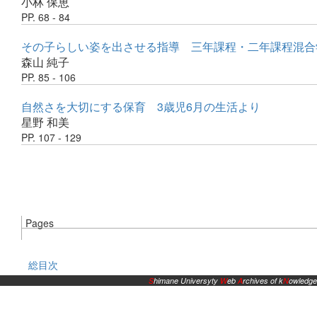
小林 保恵
PP. 68 - 84
その子らしい姿を出させる指導 三年課程・二年課程混合
森山 純子
PP. 85 - 106
自然さを大切にする保育 3歳児6月の生活より
星野 和美
PP. 107 - 129
Pages
総目次
S
himane Universyty
W
eb
A
rchives of k
N
owledge