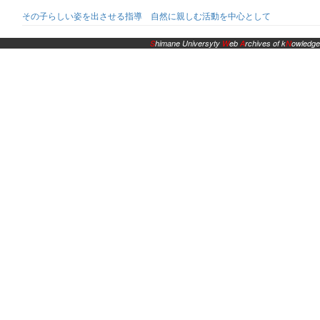
その子らしい姿を出させる指導 自然に親しむ活動を中心として
S
himane Universyty
W
eb
A
rchives of k
N
owledge