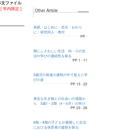
本文ファイル
)
[ 学内限定 ]
Other Article
表紙・はじめに・目次・おわり
に・研究同人・奥付
PP. -
期にふさわしい生活 幼・小の生
活や学びの連続性を探る
PP. 1 - 11
3歳児の発達の過程の中で捉えた学
びの姿
PP. 13 - 22
身近な生き物との出会いの場面か
ら 3歳1～2期（4～6月）の学び
PP. 23 - 26
6期～8期の子どもが展開した生活
における保育者の援助を探る