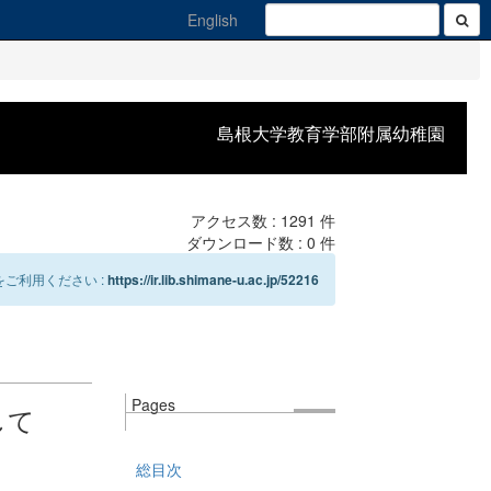
English
島根大学教育学部附属幼稚園
アクセス数 :
1291
件
ダウンロード数 :
0
件
ご利用ください :
https://ir.lib.shimane-u.ac.jp/52216
Pages
して
総目次