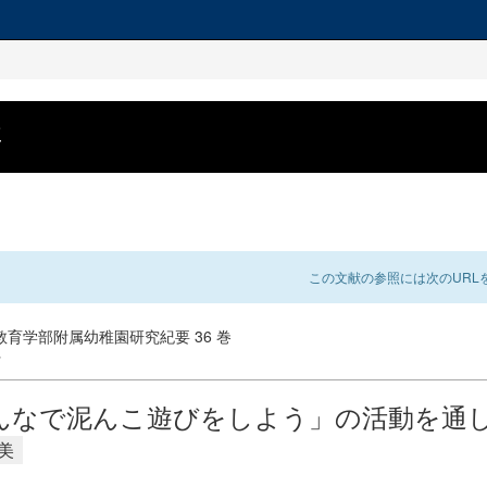
要
この文献の参照には次のURLを
育学部附属幼稚園研究紀要 36 巻
行
んなで泥んこ遊びをしよう」の活動を通
美