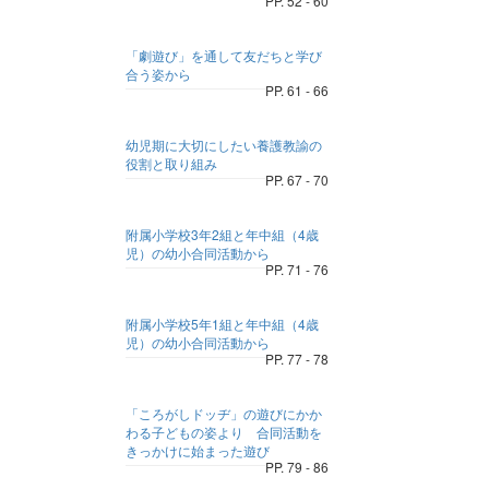
PP. 52 - 60
「劇遊び」を通して友だちと学び
合う姿から
PP. 61 - 66
幼児期に大切にしたい養護教諭の
役割と取り組み
PP. 67 - 70
附属小学校3年2組と年中組（4歳
児）の幼小合同活動から
PP. 71 - 76
附属小学校5年1組と年中組（4歳
児）の幼小合同活動から
PP. 77 - 78
「ころがしドッヂ」の遊びにかか
わる子どもの姿より 合同活動を
きっかけに始まった遊び
PP. 79 - 86