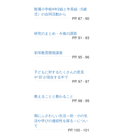
附属小学校4年2組と年長組（5歳
児）の合同活動から
PP. 87 - 90
研究のまとめ・今後の課題
PP. 91 - 93
初等教育開発講座
PP. 95 - 96
子どもに対するたくさんの意見
や‘目’が混在する中で
PP. 97 - 97
教えることと教わること
PP. 98 - 99
期にふさわしい生活～幼・小の生
活や学びの連続性を探る～につい
て
PP. 100 - 101