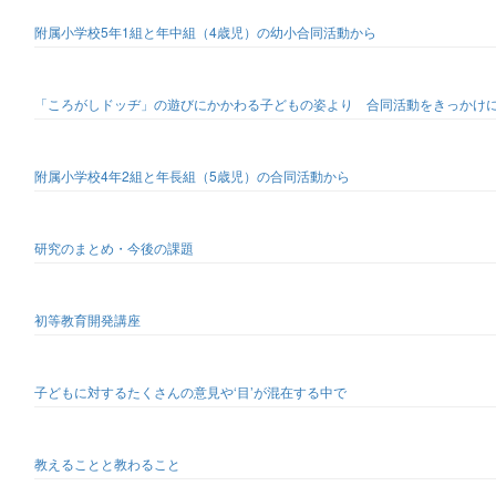
附属小学校5年1組と年中組（4歳児）の幼小合同活動から
「ころがしドッヂ」の遊びにかかわる子どもの姿より 合同活動をきっかけ
附属小学校4年2組と年長組（5歳児）の合同活動から
研究のまとめ・今後の課題
初等教育開発講座
子どもに対するたくさんの意見や‘目’が混在する中で
教えることと教わること