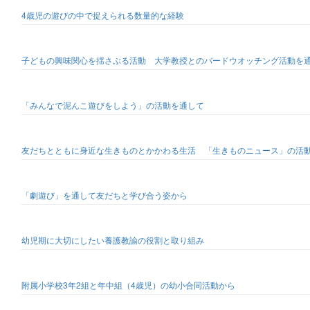
4歳児の遊びの中で捉えられる数量的な経験
子どもの興味関心を揺さぶる活動 大学教授とのバードウオッチング活動を
「みんなで泥んこ遊びをしよう」の活動を通して
友だちとともに身近な生きものとかかわる生活 「生きものニュース」の活
「劇遊び」を通して友だちと学び合う姿から
幼児期に大切にしたい養護教諭の役割と取り組み
附属小学校3年2組と年中組（4歳児）の幼小合同活動から