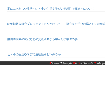
期にふさわしい生活～幼・小の生活や学びの連続性を探る～について
幼年期教育研究プロジェクトにかかわって ～双方向の学びの場としての保
附属幼稚園の友だちとの交流活動から学んだ小学生の姿
幼・小の生活や学びの連続性をどう探るか
S
himane Universyty
W
eb
A
rchives of k
N
owledge