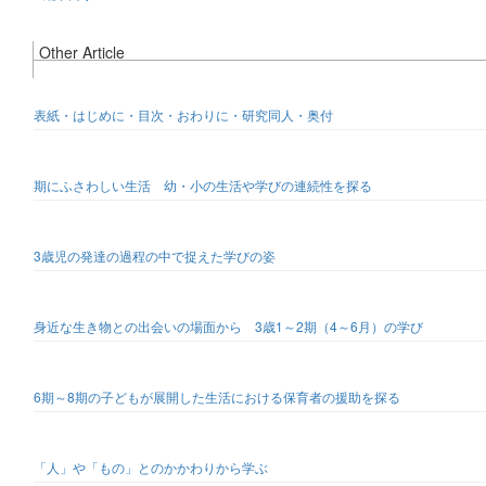
Other Article
表紙・はじめに・目次・おわりに・研究同人・奥付
期にふさわしい生活 幼・小の生活や学びの連続性を探る
3歳児の発達の過程の中で捉えた学びの姿
身近な生き物との出会いの場面から 3歳1～2期（4～6月）の学び
6期～8期の子どもが展開した生活における保育者の援助を探る
「人」や「もの」とのかかわりから学ぶ