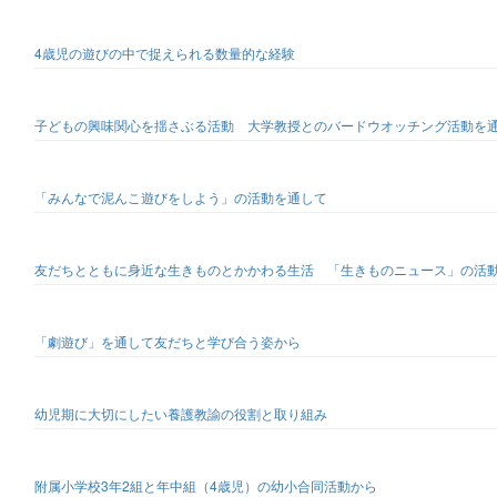
4歳児の遊びの中で捉えられる数量的な経験
子どもの興味関心を揺さぶる活動 大学教授とのバードウオッチング活動を
「みんなで泥んこ遊びをしよう」の活動を通して
友だちとともに身近な生きものとかかわる生活 「生きものニュース」の活
「劇遊び」を通して友だちと学び合う姿から
幼児期に大切にしたい養護教諭の役割と取り組み
附属小学校3年2組と年中組（4歳児）の幼小合同活動から