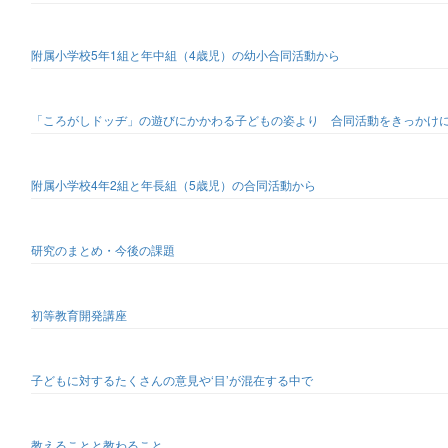
附属小学校5年1組と年中組（4歳児）の幼小合同活動から
「ころがしドッヂ」の遊びにかかわる子どもの姿より 合同活動をきっかけ
附属小学校4年2組と年長組（5歳児）の合同活動から
研究のまとめ・今後の課題
初等教育開発講座
子どもに対するたくさんの意見や‘目’が混在する中で
教えることと教わること