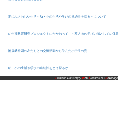
期にふさわしい生活～幼・小の生活や学びの連続性を探る～について
幼年期教育研究プロジェクトにかかわって ～双方向の学びの場としての保
附属幼稚園の友だちとの交流活動から学んだ小学生の姿
幼・小の生活や学びの連続性をどう探るか
S
himane Universyty
W
eb
A
rchives of k
N
owledge