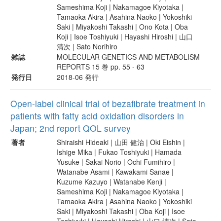
Sameshima Koji | Nakamagoe Kiyotaka |
Tamaoka Akira | Asahina Naoko | Yokoshiki
Saki | Miyakoshi Takashi | Ono Kota | Oba
Koji | Isoe Toshiyuki | Hayashi Hiroshi | 山口
清次 | Sato Norihiro
雑誌
MOLECULAR GENETICS AND METABOLISM
REPORTS 15 巻 pp. 55 - 63
発行日
2018-06 発行
Open-label clinical trial of bezafibrate treatment in
patients with fatty acid oxidation disorders in
Japan; 2nd report QOL survey
著者
Shiraishi Hideaki | 山田 健治 | Oki Eishin |
Ishige Mika | Fukao Toshiyuki | Hamada
Yusuke | Sakai Norio | Ochi Fumihiro |
Watanabe Asami | Kawakami Sanae |
Kuzume Kazuyo | Watanabe Kenji |
Sameshima Koji | Nakamagoe Kiyotaka |
Tamaoka Akira | Asahina Naoko | Yokoshiki
Saki | Miyakoshi Takashi | Oba Koji | Isoe
Toshiyuki | Hayashi Hiroshi | 山口 清次 | Sato