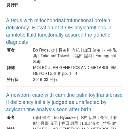
発行日
A fetus with mitochondrial trifunctional protein
deficiency: Elevation of 3-OH-acylcarnitines in
amniotic fluid functionally assured the genetic
diagnosis
著者
Bo Ryosuke | 長谷川 有紀 | 山田 健治 | 小林 弘
典 | Taketani Takeshi | 福田 誠司 | Yamaguchi
Seiji
雑誌
MOLECULAR GENETICS AND METABOLISM
REPORTS 6 巻 pp. 1 - 4
発行日
2016-03 発行
A newborn case with carnitine palmitoyltransferase
II deficiency initially judged as unaffected by
acylcarnitine analysis soon after birth
著者
山田 健治 | Bo Ryosuke | 小林 弘典 | 長谷川 有
紀 | 吾郷 真子 | 福田 誠司 | 山口 清次 | 竹谷 健
雑誌
MOLECULAR GENETICS AND METABOLISM