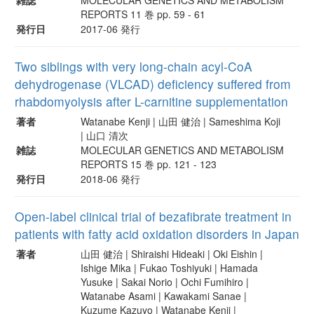
REPORTS 11 巻 pp. 59 - 61
発行日
2017-06 発行
Two siblings with very long-chain acyl-CoA
dehydrogenase (VLCAD) deficiency suffered from
rhabdomyolysis after L-carnitine supplementation
著者
Watanabe Kenji | 山田 健治 | Sameshima Koji
| 山口 清次
雑誌
MOLECULAR GENETICS AND METABOLISM
REPORTS 15 巻 pp. 121 - 123
発行日
2018-06 発行
Open-label clinical trial of bezafibrate treatment in
patients with fatty acid oxidation disorders in Japan
著者
山田 健治 | Shiraishi Hideaki | Oki Eishin |
Ishige Mika | Fukao Toshiyuki | Hamada
Yusuke | Sakai Norio | Ochi Fumihiro |
Watanabe Asami | Kawakami Sanae |
Kuzume Kazuyo | Watanabe Kenji |