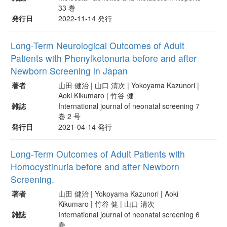
33 巻
発行日
2022-11-14 発行
Long-Term Neurological Outcomes of Adult
Patients with Phenylketonuria before and after
Newborn Screening in Japan
著者
山田 健治 | 山口 清次 | Yokoyama Kazunori |
Aoki Kikumaro | 竹谷 健
雑誌
International journal of neonatal screening 7
巻 2 号
発行日
2021-04-14 発行
Long-Term Outcomes of Adult Patients with
Homocystinuria before and after Newborn
Screening.
著者
山田 健治 | Yokoyama Kazunori | Aoki
Kikumaro | 竹谷 健 | 山口 清次
雑誌
International journal of neonatal screening 6
巻