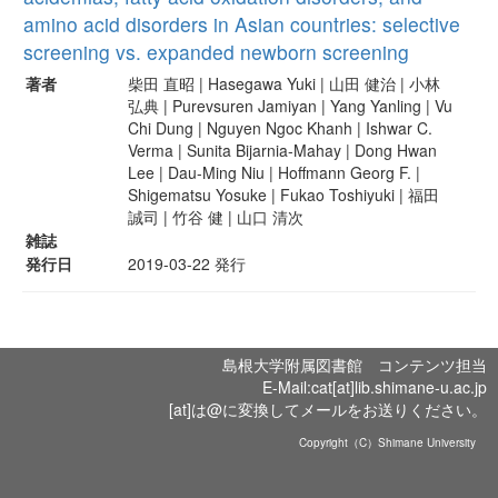
amino acid disorders in Asian countries: selective
screening vs. expanded newborn screening
著者
柴田 直昭 | Hasegawa Yuki | 山田 健治 | 小林
弘典 | Purevsuren Jamiyan | Yang Yanling | Vu
Chi Dung | Nguyen Ngoc Khanh | Ishwar C.
Verma | Sunita Bijarnia-Mahay | Dong Hwan
Lee | Dau-Ming Niu | Hoffmann Georg F. |
Shigematsu Yosuke | Fukao Toshiyuki | 福田
誠司 | 竹谷 健 | 山口 清次
雑誌
発行日
2019-03-22 発行
島根大学附属図書館 コンテンツ担当
E-Mail:cat[at]lib.shimane-u.ac.jp
[at]は@に変換してメールをお送りください。
Copyright（C）Shimane University