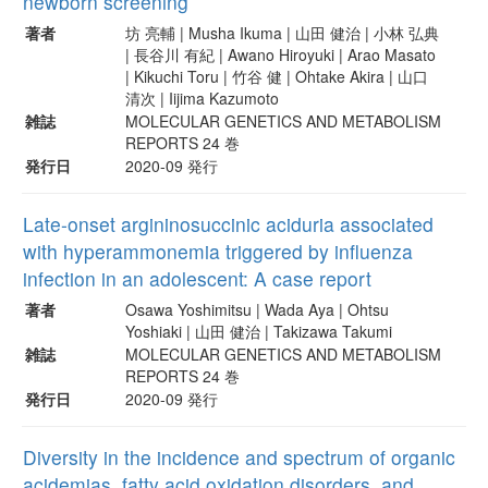
newborn screening
著者
坊 亮輔 | Musha Ikuma | 山田 健治 | 小林 弘典
| 長谷川 有紀 | Awano Hiroyuki | Arao Masato
| Kikuchi Toru | 竹谷 健 | Ohtake Akira | 山口
清次 | Iijima Kazumoto
雑誌
MOLECULAR GENETICS AND METABOLISM
REPORTS 24 巻
発行日
2020-09 発行
Late-onset argininosuccinic aciduria associated
with hyperammonemia triggered by influenza
infection in an adolescent: A case report
著者
Osawa Yoshimitsu | Wada Aya | Ohtsu
Yoshiaki | 山田 健治 | Takizawa Takumi
雑誌
MOLECULAR GENETICS AND METABOLISM
REPORTS 24 巻
発行日
2020-09 発行
Diversity in the incidence and spectrum of organic
acidemias, fatty acid oxidation disorders, and