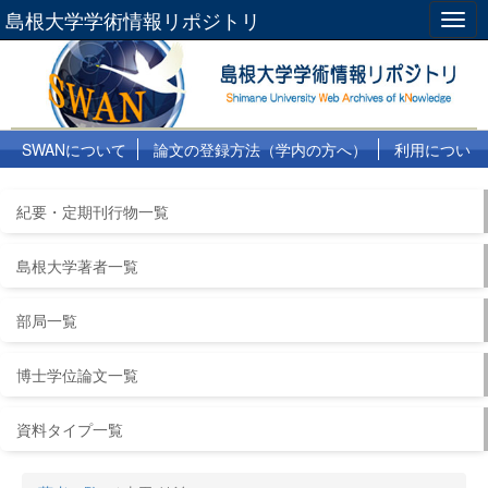
島根大学学術情報リポジトリ
Togg
navig
SWANについて
論文の登録方法（学内の方へ）
利用につい
て
よくある質問
リンク集
紀要・定期刊行物一覧
島根大学著者一覧
部局一覧
博士学位論文一覧
資料タイプ一覧