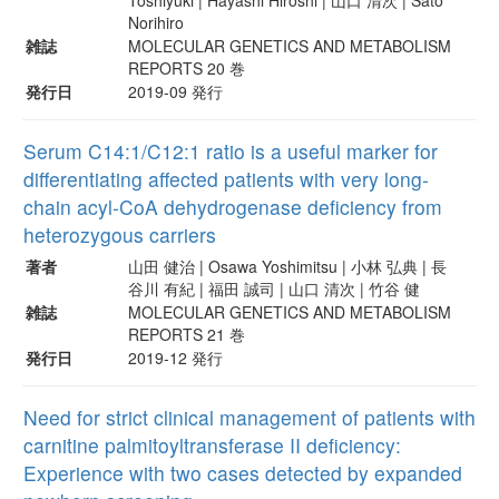
Norihiro
雑誌
MOLECULAR GENETICS AND METABOLISM
REPORTS 20 巻
発行日
2019-09 発行
Serum C14:1/C12:1 ratio is a useful marker for
differentiating affected patients with very long-
chain acyl-CoA dehydrogenase deficiency from
heterozygous carriers
著者
山田 健治 | Osawa Yoshimitsu | 小林 弘典 | 長
谷川 有紀 | 福田 誠司 | 山口 清次 | 竹谷 健
雑誌
MOLECULAR GENETICS AND METABOLISM
REPORTS 21 巻
発行日
2019-12 発行
Need for strict clinical management of patients with
carnitine palmitoyltransferase II deficiency:
Experience with two cases detected by expanded