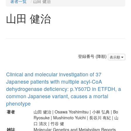
著者一覧
山田 健治
山田 健治
登録番号 (降順)
表示順
Clinical and molecular investigation of 37
Japanese patients with multiple acyl-CoA
dehydrogenase deficiency: p.Y507D in ETFDH, a
common Japanese variant, causes a mortal
phenotype
著者
山田 健治 | Osawa Yoshimitsu | 小林 弘典 | Bo
Ryosuke | Mushimoto Yuichi | 長谷川 有紀 | 山
口 清次 | 竹谷 健
雑誌
Molecular Genetics and Metabolism Reports