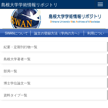
島根大学学術情報リポジトリ
Togg
navig
SWANについて
論文の登録方法（学内の方へ）
利用につい
て
よくある質問
リンク集
紀要・定期刊行物一覧
島根大学著者一覧
部局一覧
博士学位論文一覧
資料タイプ一覧