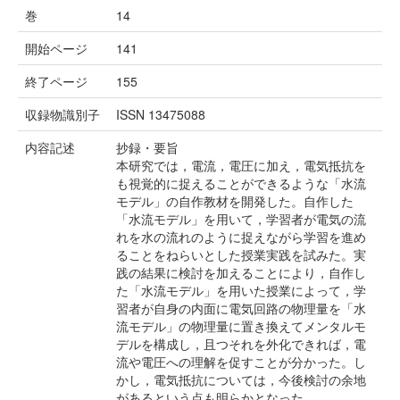
巻
14
開始ページ
141
終了ページ
155
収録物識別子
ISSN 13475088
内容記述
抄録・要旨
本研究では，電流，電圧に加え，電気抵抗を
も視覚的に捉えることができるような「水流
モデル」の自作教材を開発した。自作した
「水流モデル」を用いて，学習者が電気の流
れを水の流れのように捉えながら学習を進め
ることをねらいとした授業実践を試みた。実
践の結果に検討を加えることにより，自作し
た「水流モデル」を用いた授業によって，学
習者が自身の内面に電気回路の物理量を「水
流モデル」の物理量に置き換えてメンタルモ
デルを構成し，且つそれを外化できれば，電
流や電圧への理解を促すことが分かった。し
かし，電気抵抗については，今後検討の余地
があるという点も明らかとなった。