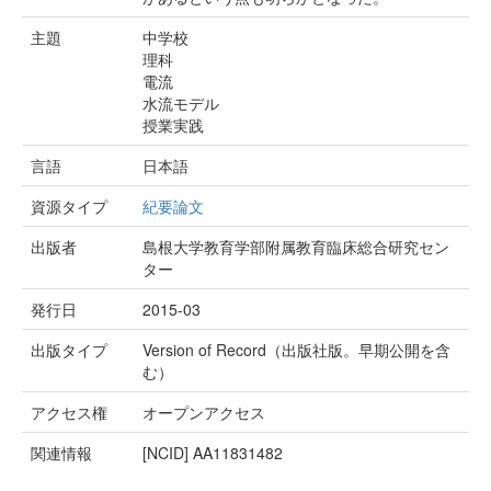
主題
中学校
理科
電流
水流モデル
授業実践
言語
日本語
資源タイプ
紀要論文
出版者
島根大学教育学部附属教育臨床総合研究セン
ター
発行日
2015-03
出版タイプ
Version of Record（出版社版。早期公開を含
む）
アクセス権
オープンアクセス
関連情報
[NCID]
AA11831482