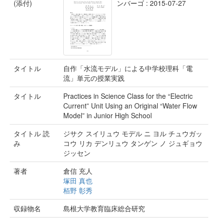
(添付)
ンバーゴ : 2015-07-27
タイトル
自作「水流モデル」による中学校理科「電
流」単元の授業実践
タイトル
Practices in Science Class for the “Electric
Current” Unit Using an Original “Water Flow
Model” in Junior High School
タイトル 読
ジサク スイリュウ モデル ニ ヨル チュウガッ
み
コウ リカ デンリュウ タンゲン ノ ジュギョウ
ジッセン
著者
倉信 充人
塚田 真也
栢野 彰秀
収録物名
島根大学教育臨床総合研究