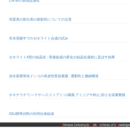
CN-帯の表現拡張性
等質系の部分系の射影性についての注意
非水溶媒中でのゼオライト合成の試み
ゼオライトX型の結晶化 : 母液組成の変化が結晶化過程に及ぼす効果
淡水産硬骨魚ドンコの表皮性黒色素胞 : 運動性と微細構造
オキナウチワ,ヘラヤハズ,イトアミジ(褐藻,アミジグサ科)に於ける栄養繁殖
GSJ標準試料のSr同位体組成
S
himane Universyty
W
eb
A
rchives of k
N
owledge