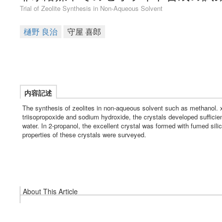
Trial of Zeolite Synthesis in Non-Aqueous Solvent
樋野 良治
守屋 喜郎
内容記述
The synthesis of zeolites in non-aqueous solvent such as methanol. 
triisopropoxide and sodium hydroxide, the crystals developed sufficie
water. In 2-propanol, the excellent crystal was formed with fumed silic
properties of these crystals were surveyed.
About This Article