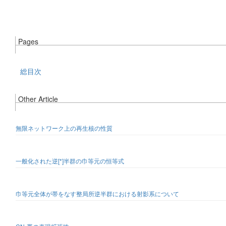
Pages
総目次
Other Article
無限ネットワーク上の再生核の性質
一般化された逆[*]半群の巾等元の恒等式
巾等元全体が帯をなす整局所逆半群における射影系について