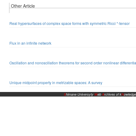
Other Article
Real hypersurfaces of complex space forms with symmetric Ricci *-tensor
Flux in an infinite network
Oscillation and nonoscillation theorems for second order nonlinear differenti
Unique midpoint property in metrizable spaces: A survey
S
himane Universyty
W
eb
A
rchives of k
N
owledge