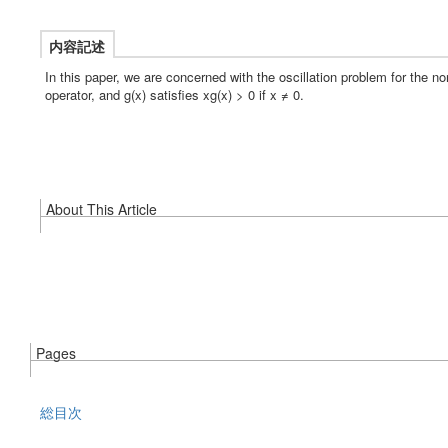
内容記述
In this paper, we are concerned with the oscillation problem for the non
operator, and g(x) satisfies xg(x) > 0 if x ≠ 0.
About This Article
Pages
総目次