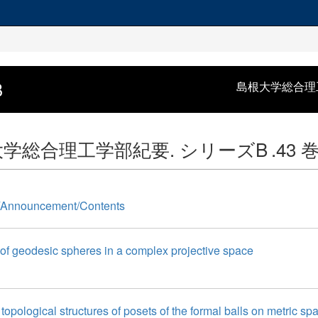
B
島根大学総合理
学総合理工学部紀要. シリーズB
.43 
/Announcement/Contents
of geodesic spheres in a complex projective space
topological structures of posets of the formal balls on metric sp