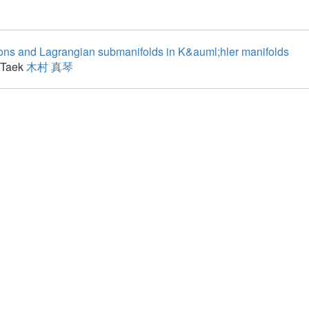
itons and Lagrangian submanifolds in K&auml;hler manifolds
 Taek
木村 真琴