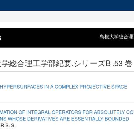
B
島根大学総合理
大学総合理工学部紀要.シリーズB
.53 巻
) HYPERSURFACES IN A COMPLEX PROJECTIVE SPACE
MATION OF INTEGRAL OPERATORS FOR ABSOLUTELY C
NS WHOSE DERIVATIVES ARE ESSENTIALLY BOUNDED
 S. S.