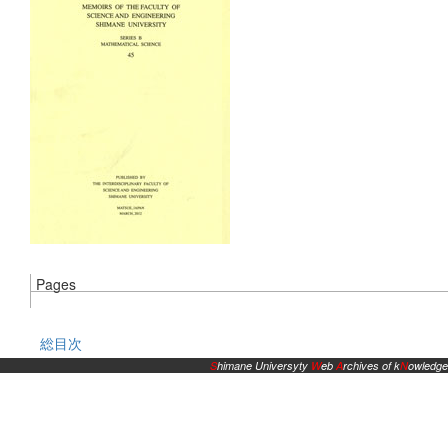
Pages
総目次
S
himane Universyty
W
eb
A
rchives of k
N
owledge