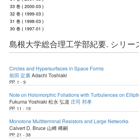
33 巻 ( 2000-03 )
32 巻 ( 1999-03 )
31 巻 ( 1998-03 )
30 巻 ( 1997-01 )
島根大学総合理工学部紀要. シリー
Circles and Hypersurfaces in Space Forms
前田 定廣
Adachi Toshiaki
PP. 1 - 9
Note on Holomorphic Foliations with Turbulences on Ellipt
Fukuma Yoshiaki
松永 弘道
庄司 邦孝
PP. 11 - 19
Monotone Multiterminal Resistors and Large Networks
Calvert D. Bruce
山﨑 稀嗣
PP. 21 - 38