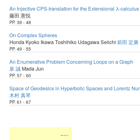
An Injective CPS-translation for the Extensional λ-calculus
藤田 憲悦
PP. 39 - 48
On Complex Spheres
Honda Kyoko
Ikawa Toshihiko
Udagawa Seiichi
前田 定廣
PP. 49 - 55
An Enumerative Problem Concerning Loops on a Graph
泉 誠
Mada Jun
PP. 57 - 60
Space of Geodesics in Hyperbolic Spaces and Lorentz Nu
木村 真琴
PP. 61 - 67