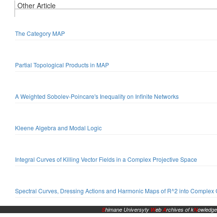
Other Article
The Category MAP
Partial Topological Products in MAP
A Weighted Sobolev-Poincare's Inequality on Infinite Networks
Kleene Algebra and Modal Logic
Integral Curves of Killing Vector Fields in a Complex Projective Space
Spectral Curves, Dressing Actions and Harmonic Maps of R^2 into Complex
S
himane Universyty
W
eb
A
rchives of k
N
owledge