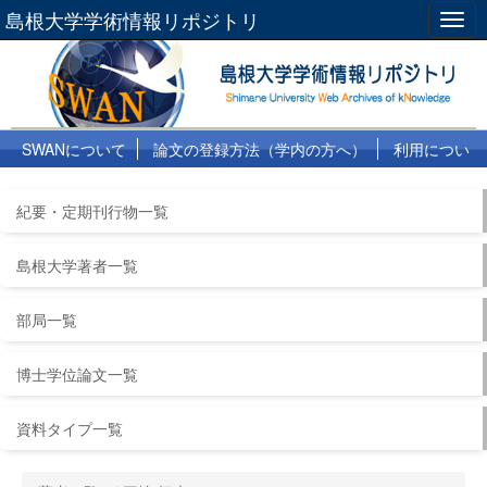
島根大学学術情報リポジトリ
Togg
navig
SWANについて
論文の登録方法（学内の方へ）
利用につい
て
よくある質問
リンク集
紀要・定期刊行物一覧
島根大学著者一覧
部局一覧
博士学位論文一覧
資料タイプ一覧