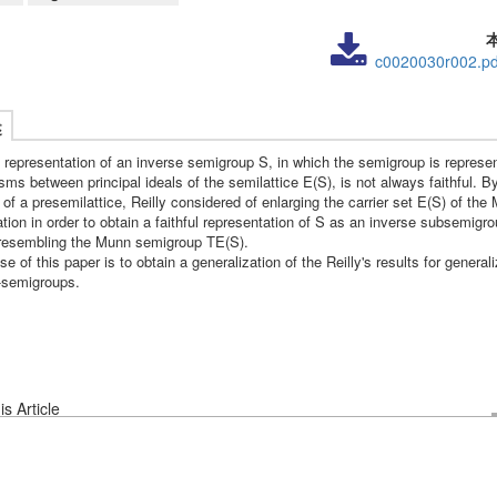
c0020030r002.pd
述
representation of an inverse semigroup S, in which the semigroup is represe
ms between principal ideals of the semilattice E(S), is not always faithful. B
of a presemilattice, Reilly considered of enlarging the carrier set E(S) of the
tion in order to obtain a faithful representation of S as an inverse subsemigro
 resembling the Munn semigroup TE(S).
e of this paper is to obtain a generalization of the Reilly's results for general
]-semigroups.
s Article