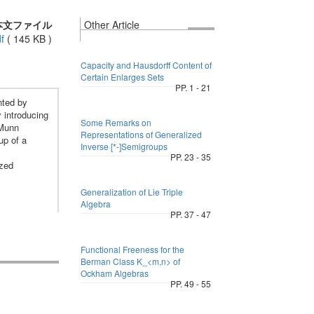
本文ファイル
Other Article
f
(
145 KB
)
Capacity and Hausdorff Content of
Certain Enlarges Sets
PP. 1 - 21
nted by
y introducing
Some Remarks on
 Munn
Representations of Generalized
up of a
Inverse [*-]Semigroups
PP. 23 - 35
ized
Generalization of Lie Triple
Algebra
PP. 37 - 47
Functional Freeness for the
Berman Class K_<m,n> of
Ockham Algebras
PP. 49 - 55