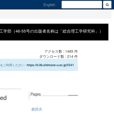
English
工学部（46-55号の出版者名称は「総合理工学研究科」）
アクセス数 :
1485
件
ダウンロード数 :
214
件
をご利用ください :
https://ir.lib.shimane-u.ac.jp/3341
Pages
zed
総目次