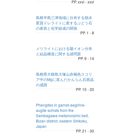
PP. xxvi - xxvi
島根半島三津地域に分布する熱水
変質ドレライトに産するぶどう石
の産状と化学組成の関係
PP. 1 - 8
メリライトにおける陽イオン分布
と結晶構造に関する諸問題
PP. 9 - 14
島根県大根島大塚山赤褐色スコリ
ア中のMgに富んだかんらん石斑晶
の成因
PP. 15 - 20
Phengites in garnet-aegirine-
augite schists from the
Sambagawa metamorphic belt,
Bizan district, eastern Shikoku,
Japan
PP. 21 - 30