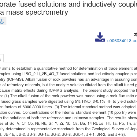
orate fused solutions and inductively coup
a mass spectrometry
志
c006034018.pd
述
y aims to establish a quantitative method for determination of trace element
amples using LiBO_2-Li_2B_4O_7 fused solutions and inductively coupled p
try (ICP-MS). Alkali fusion of rock powders has an advantage in assuring co
n of refractory minerals, but the analyte solution diluted from the alkali-fused 
cause matrix effects during ICP-MS analysis. The present study adopted the f
: (1) The alkali fusion of the rock powders was made using a rock:flux ratio of
i fused glass samples were digested using 5% HNO_3-0.1% HF to yield soluti
ion factors of 6000-8000 times. (3) The internal standard method was adopted 
ation curves. Concentrations of the internal standard element (10 ppb In) were
in the solutions of both the reference and unknown samples. The results show
s of Sc, V, Cr, Co, Ni, Rb, Sr, Y, Zr, Nb, Cs, Ba, 14 REEs, Hf, Ta, Pb, Th, a
lly determined in representative standards from the Geological Survey of Jap
3, JB-1b, JB-2, JB-3, JG-1a, JG-2, JG-3, JGb-1, JR-1, JR-2, and JR-3).