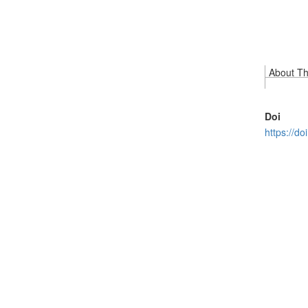
About Thi
Doi
https://d