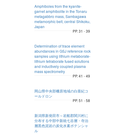
Amphiboles from the kyanite-
garnet amphibolite in the Tonaru
metagabbro mass, Sambagawa
metamorphic belt, central Shikoku,
Japan
PP. 31 - 39
Determination of trace element
abundances in GSJ reference rock
samples using lithium metaborate-
lithium tetraborate fused solutions
and inductively coupled plasma
mass spectrometry
PP. 41 - 49
岡山県中央部柵原地域の白亜紀コ
ールドロン
PP. 51 - 58
新潟県新発田市～岩船郡関川村に
分布する中部中新統七谷層・寺泊
層黒色泥岩の炭化水素ポテンシャ
ル