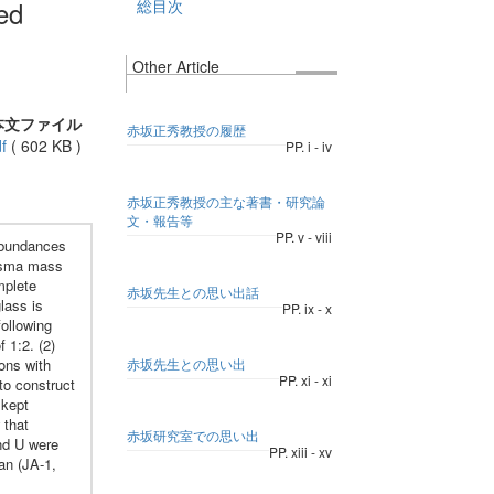
led
総目次
Other Article
本文ファイル
赤坂正秀教授の履歴
f
(
602 KB
)
PP. i - iv
赤坂正秀教授の主な著書・研究論
文・報告等
PP. v - viii
 abundances
lasma mass
mplete
赤坂先生との思い出話
glass is
PP. ix - x
ollowing
 1:2. (2)
ons with
赤坂先生との思い出
PP. xi - xi
to construct
 kept
 that
赤坂研究室での思い出
nd U were
PP. xiii - xv
an (JA-1,