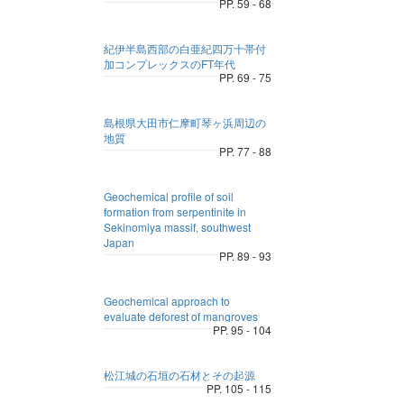
PP. 59 - 68
紀伊半島西部の白亜紀四万十帯付
加コンプレックスのFT年代
PP. 69 - 75
島根県大田市仁摩町琴ヶ浜周辺の
地質
PP. 77 - 88
Geochemical profile of soil
formation from serpentinite in
Sekinomiya massif, southwest
Japan
PP. 89 - 93
Geochemical approach to
evaluate deforest of mangroves
PP. 95 - 104
松江城の石垣の石材とその起源
PP. 105 - 115