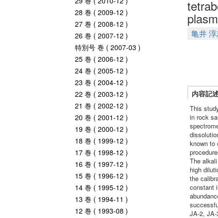
29 巻 ( 2010-12 )
tetrab
28 巻 ( 2009-12 )
plasm
27 巻 ( 2008-12 )
亀井 淳
26 巻 ( 2007-12 )
特別号 巻 ( 2007-03 )
25 巻 ( 2006-12 )
24 巻 ( 2005-12 )
23 巻 ( 2004-12 )
内容記
22 巻 ( 2003-12 )
21 巻 ( 2002-12 )
This stud
20 巻 ( 2001-12 )
in rock s
spectrome
19 巻 ( 2000-12 )
dissolutio
18 巻 ( 1999-12 )
known to 
17 巻 ( 1998-12 )
procedures
The alkal
16 巻 ( 1997-12 )
high dilut
15 巻 ( 1996-12 )
the calibr
14 巻 ( 1995-12 )
constant 
abundance
13 巻 ( 1994-11 )
successfu
12 巻 ( 1993-08 )
JA-2, JA-