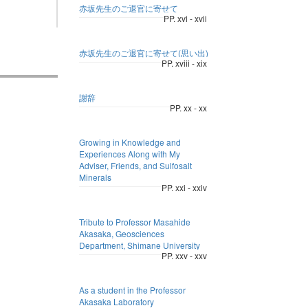
赤坂先生のご退官に寄せて
PP. xvi - xvii
赤坂先生のご退官に寄せて(思い出)
PP. xviii - xix
謝辞
PP. xx - xx
Growing in Knowledge and
Experiences Along with My
Adviser, Friends, and Sulfosalt
Minerals
PP. xxi - xxiv
Tribute to Professor Masahide
Akasaka, Geosciences
Department, Shimane University
PP. xxv - xxv
As a student in the Professor
Akasaka Laboratory