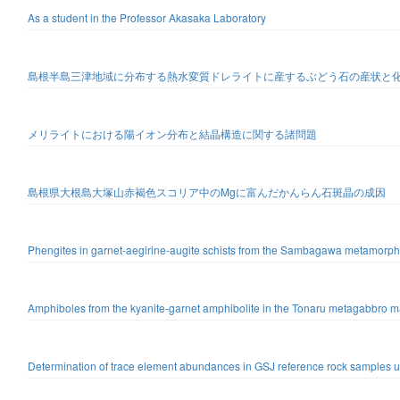
As a student in the Professor Akasaka Laboratory
島根半島三津地域に分布する熱水変質ドレライトに産するぶどう石の産状と
メリライトにおける陽イオン分布と結晶構造に関する諸問題
島根県大根島大塚山赤褐色スコリア中のMgに富んだかんらん石斑晶の成因
Phengites in garnet-aegirine-augite schists from the Sambagawa metamorphic 
Amphiboles from the kyanite-garnet amphibolite in the Tonaru metagabbro 
Determination of trace element abundances in GSJ reference rock samples us