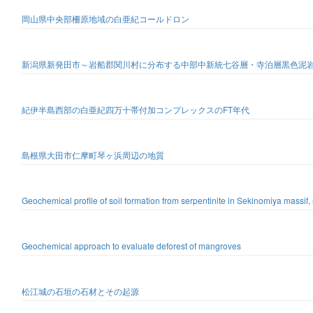
岡山県中央部柵原地域の白亜紀コールドロン
新潟県新発田市～岩船郡関川村に分布する中部中新統七谷層・寺泊層黒色泥
紀伊半島西部の白亜紀四万十帯付加コンプレックスのFT年代
島根県大田市仁摩町琴ヶ浜周辺の地質
Geochemical profile of soil formation from serpentinite in Sekinomiya massif
Geochemical approach to evaluate deforest of mangroves
松江城の石垣の石材とその起源