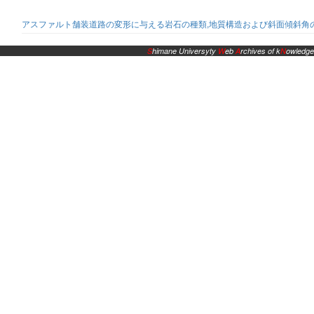
アスファルト舗装道路の変形に与える岩石の種類,地質構造および斜面傾斜角
S
himane Universyty
W
eb
A
rchives of k
N
owledge