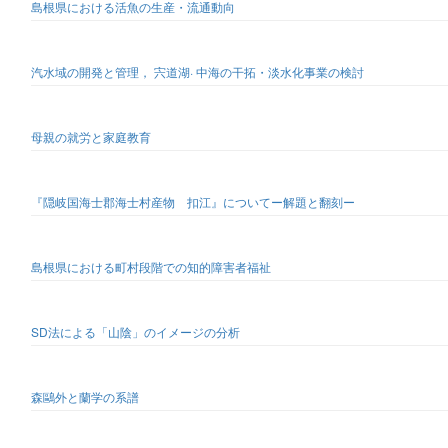
島根県における活魚の生産・流通動向
汽水域の開発と管理， 宍道湖· 中海の干拓・淡水化事業の検討
母親の就労と家庭教育
『隠岐国海士郡海士村産物 扣江』についてー解題と翻刻ー
島根県における町村段階での知的障害者福祉
SD法による「山陰」のイメージの分析
森鷗外と蘭学の系譜