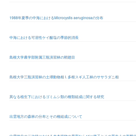
1988年夏季の中海におけるMicrocystis aeruginosaの分布
中海における可溶性ケイ酸塩の季節的消長
島根大学農学部附属三瓶演習林の鞘翅目
島根大学三瓶演習林の土壌動物相 I. 多根スギ人工林のササラダニ相
異なる植生下におけるゴミムシ類の種類組成に関する研究
出雲地方の森林の分布とその種組成について
出雲地方の二次林における木本植物の果実ならびに種子とその芽生えの形態(I) -