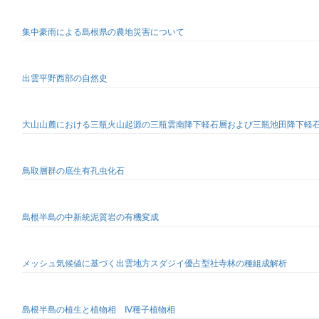
集中豪雨による島根県の農地災害について
出雲平野西部の自然史
大山山麓における三瓶火山起源の三瓶雲南降下軽石層および三瓶池田降下軽
鳥取層群の底生有孔虫化石
島根半島の中新統泥質岩の有機変成
メッシュ気候値に基づく出雲地方スダジイ優占型社寺林の種組成解析
島根半島の植生と植物相 Ⅳ種子植物相