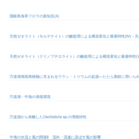
隠岐島海草フロラの新知見(X)
天然ゼオライト（モルデナイト）の酸処理による構造変化と吸着特性(Ⅳ)－
天然ゼオライト（クリノプチロライト）の酸処理による構造変化と吸着特性(
宍道湖湖底堆積物に含まれるウラン・トリウムの起源―たたら製鉄に用いら
宍道湖・中海の湖底環境
宍道湖から単離したOscillatoria sp.の増殖特性
中海の水流と風の関係Ⅱ 流向・流速に及ぼす風の影響