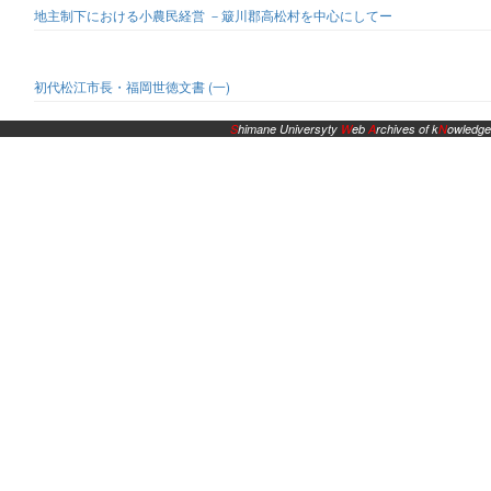
地主制下における小農民経営 －簸川郡高松村を中心にしてー
初代松江市長・福岡世徳文書 (一)
S
himane Universyty
W
eb
A
rchives of k
N
owledge