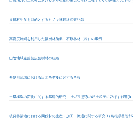
良質材生産を目的とするヒノキ林最終調査記録
高密度路網を利用した複層林施業－石原林材（株）の事例―
山陰地域産落葉広葉樹材の組織
斐伊川流域における出水モデルに関する考察
土壌構造の変化に関する基礎的研究 －土壌生態系の粘土粒子に及ぼす影響(I)
後発林業地における間伐材の生産・加工・流通に関する研究(1) 島根県邑智