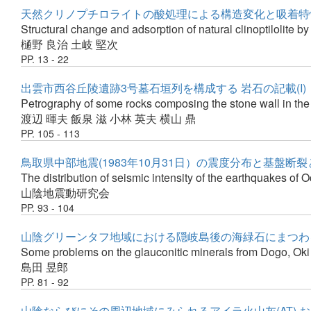
天然クリノプチロライトの酸処理による構造変化と吸着特性(
Structural change and adsorption of natural clinoptilolite by 
樋野 良治
土岐 堅次
PP. 13 - 22
出雲市西谷丘陵遺跡3号墓石垣列を構成する 岩石の記載(I)
Petrography of some rocks composing the stone wall in the
渡辺 暉夫
飯泉 滋
小林 英夫
横山 鼎
PP. 105 - 113
鳥取県中部地震(1983年10月31日）の震度分布と基盤断
The distribution of seismic intensity of the earthquakes of O
山陰地震動研究会
PP. 93 - 104
山陰グリーンタフ地域における隠岐島後の海緑石にまつわ
Some problems on the glauconitic minerals from Dogo, Oki
島田 昱郎
PP. 81 - 92
山陰ならびにその周辺地域にみられるアイラ火山灰(AT) 