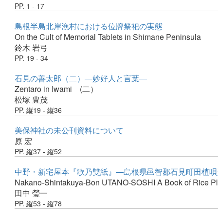
PP. 1 - 17
島根半島北岸漁村における位牌祭祀の実態
On the Cult of Memorial Tablets in Shimane Peninsula
鈴木 岩弓
PP. 19 - 34
石見の善太郎（二）―妙好人と言葉―
Zentaro in Iwami (二）
松塚 豊茂
PP. 縦19 - 縦36
美保神社の未公刊資料について
原 宏
PP. 縦37 - 縦52
中野・新宅屋本『歌乃雙紙』―島根県邑智郡石見町田植唄
Nakano-Shintakuya-Bon UTANO-SOSHI A Book of Rice Pla
田中 瑩一
PP. 縦53 - 縦78