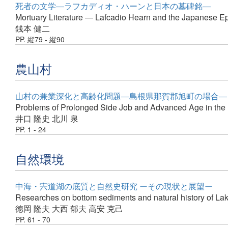
死者の文学―ラフカディオ・ハーンと日本の墓碑銘―
Mortuary Literature ― Lafcadio Hearn and the Japanese Ep
銭本 健二
PP. 縦79 - 縦90
農山村
山村の兼業深化と高齢化問題―島根県那賀郡旭町の場合―
Problems of Prolonged Side Job and Advanced Age in the M
井口 隆史
北川 泉
PP. 1 - 24
自然環境
中海・宍道湖の底質と自然史研究 ーその現状と展望ー
Researches on bottom sediments and natural history of Lake
徳岡 隆夫
大西 郁夫
高安 克己
PP. 61 - 70