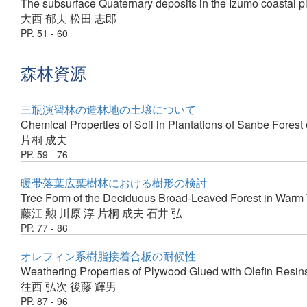
The subsurface Quaternary deposits in the Izumo coastal p
大西 郁夫
松田 志郎
PP. 51 - 60
森林資源
三瓶演習林の造林地の土壌について
Chemical Properties of Soil in Plantations of Sanbe Forest
片桐 成夫
PP. 59 - 76
暖帯落葉広葉樹林における樹形の検討
Tree Form of the Deciduous Broad-Leaved Forest in Warm
藤江 勲
川原 淳
片桐 成夫
石井 弘
PP. 77 - 86
オレフィン系樹脂接着合板の耐候性
Weathering Properties of Plywood Glued with Olefin Resin
往西 弘次
後藤 輝男
PP. 87 - 96