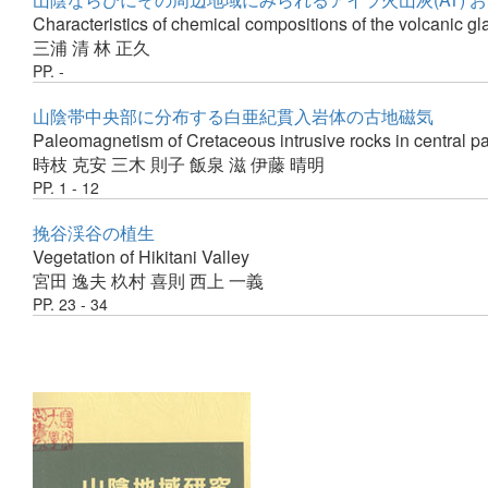
Characteristics of chemical compositions of the volcanic g
三浦 清
林 正久
PP. -
山陰帯中央部に分布する白亜紀貫入岩体の古地磁気
Paleomagnetism of Cretaceous intrusive rocks in central pa
時枝 克安
三木 則子
飯泉 滋
伊藤 晴明
PP. 1 - 12
挽谷渓谷の植生
Vegetation of Hikitani Valley
宮田 逸夫
杦村 喜則
西上 一義
PP. 23 - 34