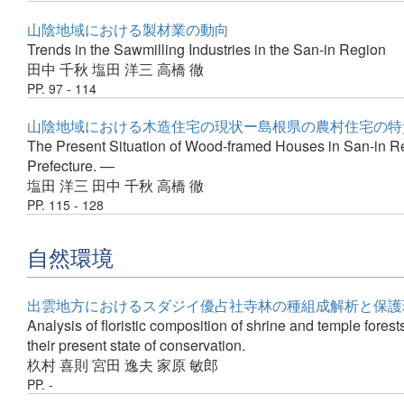
山陰地域における製材業の動向
Trends in the Sawmilling Industries in the San-in Region
田中 千秋
塩田 洋三
高橋 徹
PP. 97 - 114
山陰地域における木造住宅の現状ー島根県の農村住宅の特
The Present Situation of Wood-framed Houses in San-in Reg
Prefecture. —
塩田 洋三
田中 千秋
高橋 徹
PP. 115 - 128
自然環境
出雲地方におけるスダジイ優占社寺林の種組成解析と保護
Analysis of floristic composition of shrine and temple fore
their present state of conservation.
杦村 喜則
宮田 逸夫
家原 敏郎
PP. -