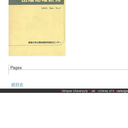
Pages
総目次
S
himane Universyty
W
eb
A
rchives of k
N
owledge