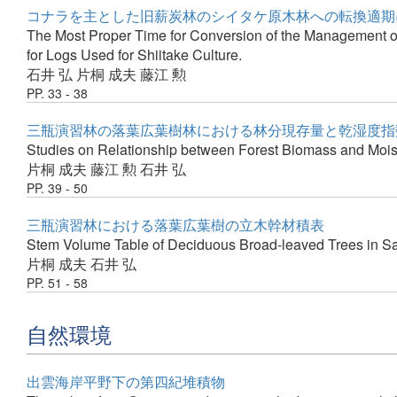
コナラを主とした旧薪炭林のシイタケ原木林への転換適期
The Most Proper Time for Conversion of the Management of
for Logs Used for Shiitake Culture.
石井 弘
片桐 成夫
藤江 勲
PP. 33 - 38
三瓶演習林の落葉広葉樹林における林分現存量と乾湿度指
Studies on Relationship between Forest Biomass and Moist
片桐 成夫
藤江 勲
石井 弘
PP. 39 - 50
三瓶演習林における落葉広葉樹の立木幹材積表
Stem Volume Table of Deciduous Broad-leaved Trees in Sa
片桐 成夫
石井 弘
PP. 51 - 58
自然環境
出雲海岸平野下の第四紀堆積物