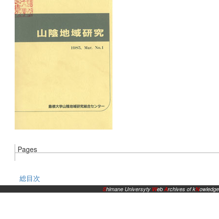
Pages
総目次
S
himane Universyty
W
eb
A
rchives of k
N
owledge