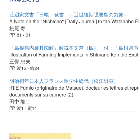
渡辺家文書「日帳」覚書 —近世後期隠岐島の気象—
A Note on the "Nichicho" [Daily Journal] in the Watanabe F
松尾 寿
PP. 81 - 91
『島根県内農具図解』解説本文篇（四） 付：『島根県内
Illustration of Farming Implements in Shimane-ken the Explan
三保 忠夫
PP. 縦15 - 縦24
明治初年日本人フランス留学生総代（松江出身）
IRIE Fumio (originaire de Matsue), docteur es lettres et re
documents sur sa carnere (2)
田中 隆二
PP. 縦1 - 縦14