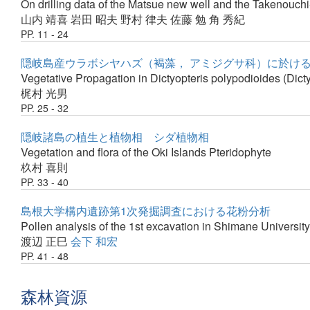
On drilling data of the Matsue new well and the Takenouchi
山内 靖喜
岩田 昭夫
野村 律夫
佐藤 勉
角 秀紀
PP. 11 - 24
隠岐島産ウラボシヤハズ（褐藻， アミジグサ科）に於け
Vegetative Propagation in Dictyopteris polypodioides (Dict
梶村 光男
PP. 25 - 32
隠岐諸島の植生と植物相 シダ植物相
Vegetation and flora of the Oki Islands Pteridophyte
杦村 喜則
PP. 33 - 40
島根大学構内遺跡第1次発掘調査における花粉分析
Pollen analysis of the 1st excavation in Shimane University 
渡辺 正巳
会下 和宏
PP. 41 - 48
森林資源