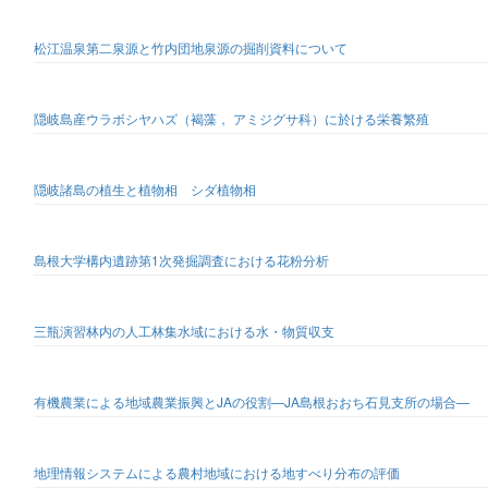
松江温泉第二泉源と竹内団地泉源の掘削資料について
隠岐島産ウラボシヤハズ（褐藻， アミジグサ科）に於ける栄養繁殖
隠岐諸島の植生と植物相 シダ植物相
島根大学構内遺跡第1次発掘調査における花粉分析
三瓶演習林内の人工林集水域における水・物質収支
有機農業による地域農業振興とJAの役割—JA島根おおち石見支所の場合—
地理情報システムによる農村地域における地すべり分布の評価