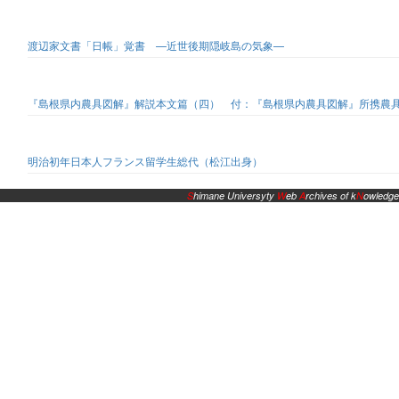
渡辺家文書「日帳」覚書 —近世後期隠岐島の気象—
『島根県内農具図解』解説本文篇（四） 付：『島根県内農具図解』所携農
明治初年日本人フランス留学生総代（松江出身）
S
himane Universyty
W
eb
A
rchives of k
N
owledge