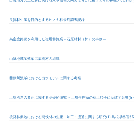
良質材生産を目的とするヒノキ林最終調査記録
高密度路網を利用した複層林施業－石原林材（株）の事例―
山陰地域産落葉広葉樹材の組織
斐伊川流域における出水モデルに関する考察
土壌構造の変化に関する基礎的研究 －土壌生態系の粘土粒子に及ぼす影響(I)
後発林業地における間伐材の生産・加工・流通に関する研究(1) 島根県邑智