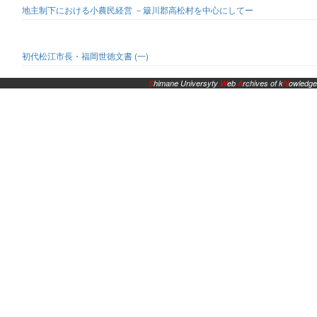
地主制下における小農民経営 －簸川郡高松村を中心にしてー
初代松江市長・福岡世徳文書 (一)
S
himane Universyty
W
eb
A
rchives of k
N
owledge