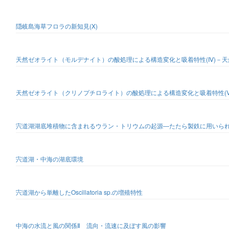
隠岐島海草フロラの新知見(X)
天然ゼオライト（モルデナイト）の酸処理による構造変化と吸着特性(Ⅳ)－
天然ゼオライト（クリノプチロライト）の酸処理による構造変化と吸着特性(
宍道湖湖底堆積物に含まれるウラン・トリウムの起源―たたら製鉄に用いら
宍道湖・中海の湖底環境
宍道湖から単離したOscillatoria sp.の増殖特性
中海の水流と風の関係Ⅱ 流向・流速に及ぼす風の影響