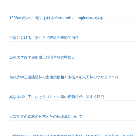
1988年夏季の中海におけるMicrocystis aeruginosaの分布
中海における可溶性ケイ酸塩の季節的消長
島根大学農学部附属三瓶演習林の鞘翅目
島根大学三瓶演習林の土壌動物相 I. 多根スギ人工林のササラダニ相
異なる植生下におけるゴミムシ類の種類組成に関する研究
出雲地方の森林の分布とその種組成について
出雲地方の二次林における木本植物の果実ならびに種子とその芽生えの形態(I) -