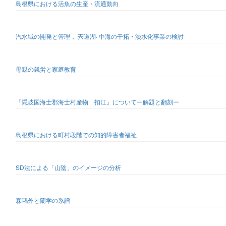
島根県における活魚の生産・流通動向
汽水域の開発と管理， 宍道湖· 中海の干拓・淡水化事業の検討
母親の就労と家庭教育
『隠岐国海士郡海士村産物 扣江』についてー解題と翻刻ー
島根県における町村段階での知的障害者福祉
SD法による「山陰」のイメージの分析
森鷗外と蘭学の系譜