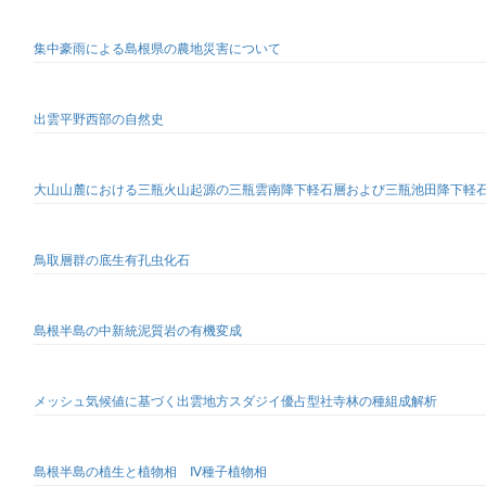
集中豪雨による島根県の農地災害について
出雲平野西部の自然史
大山山麓における三瓶火山起源の三瓶雲南降下軽石層および三瓶池田降下軽
鳥取層群の底生有孔虫化石
島根半島の中新統泥質岩の有機変成
メッシュ気候値に基づく出雲地方スダジイ優占型社寺林の種組成解析
島根半島の植生と植物相 Ⅳ種子植物相