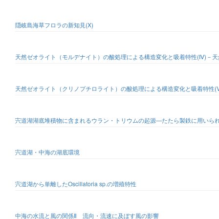
隠岐島海草フロラの新知見(X)
天然ゼオライト（モルデナイト）の酸処理による構造変化と吸着特性(Ⅳ)－
天然ゼオライト（クリノプチロライト）の酸処理による構造変化と吸着特性(
宍道湖湖底堆積物に含まれるウラン・トリウムの起源―たたら製鉄に用いら
宍道湖・中海の湖底環境
宍道湖から単離したOscillatoria sp.の増殖特性
中海の水流と風の関係Ⅱ 流向・流速に及ぼす風の影響