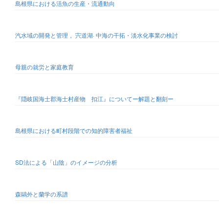
島根県における活魚の生産・流通動向
汽水域の開発と管理， 宍道湖· 中海の干拓・淡水化事業の検討
母親の就労と家庭教育
『隠岐国海士郡海士村産物 扣江』についてー解題と翻刻ー
島根県における町村段階での知的障害者福祉
SD法による「山陰」のイメージの分析
森鷗外と蘭学の系譜