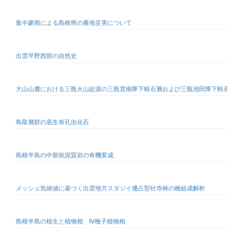
集中豪雨による島根県の農地災害について
出雲平野西部の自然史
大山山麓における三瓶火山起源の三瓶雲南降下軽石層および三瓶池田降下軽
鳥取層群の底生有孔虫化石
島根半島の中新統泥質岩の有機変成
メッシュ気候値に基づく出雲地方スダジイ優占型社寺林の種組成解析
島根半島の植生と植物相 Ⅳ種子植物相