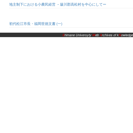
地主制下における小農民経営 －簸川郡高松村を中心にしてー
初代松江市長・福岡世徳文書 (一)
S
himane Universyty
W
eb
A
rchives of k
N
owledge