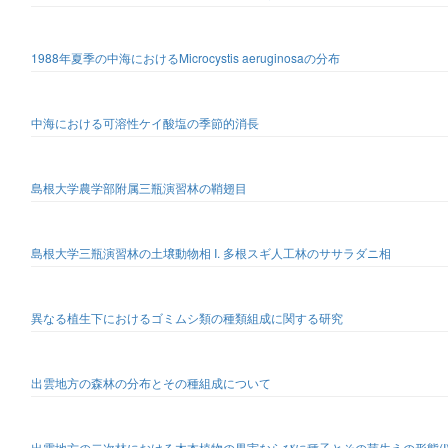
1988年夏季の中海におけるMicrocystis aeruginosaの分布
中海における可溶性ケイ酸塩の季節的消長
島根大学農学部附属三瓶演習林の鞘翅目
島根大学三瓶演習林の土壌動物相 I. 多根スギ人工林のササラダニ相
異なる植生下におけるゴミムシ類の種類組成に関する研究
出雲地方の森林の分布とその種組成について
出雲地方の二次林における木本植物の果実ならびに種子とその芽生えの形態(I) -