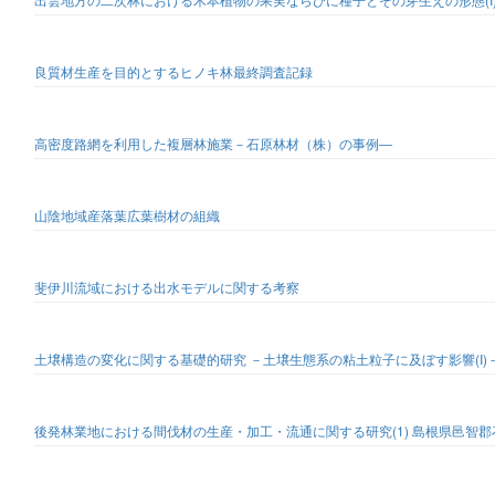
良質材生産を目的とするヒノキ林最終調査記録
高密度路網を利用した複層林施業－石原林材（株）の事例―
山陰地域産落葉広葉樹材の組織
斐伊川流域における出水モデルに関する考察
土壌構造の変化に関する基礎的研究 －土壌生態系の粘土粒子に及ぼす影響(I)
後発林業地における間伐材の生産・加工・流通に関する研究(1) 島根県邑智