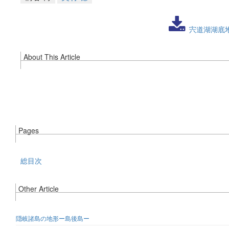
宍道湖湖底
About This Article
Pages
総目次
Other Article
隠岐諸島の地形ー島後島ー