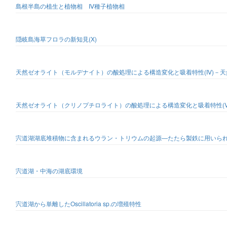
島根半島の植生と植物相 Ⅳ種子植物相
隠岐島海草フロラの新知見(X)
天然ゼオライト（モルデナイト）の酸処理による構造変化と吸着特性(Ⅳ)－
天然ゼオライト（クリノプチロライト）の酸処理による構造変化と吸着特性(
宍道湖湖底堆積物に含まれるウラン・トリウムの起源―たたら製鉄に用いら
宍道湖・中海の湖底環境
宍道湖から単離したOscillatoria sp.の増殖特性