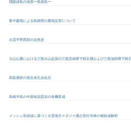
隠岐諸島の地形ー島後島ー
集中豪雨による島根県の農地災害について
出雲平野西部の自然史
大山山麓における三瓶火山起源の三瓶雲南降下軽石層および三瓶池田降下軽
鳥取層群の底生有孔虫化石
島根半島の中新統泥質岩の有機変成
メッシュ気候値に基づく出雲地方スダジイ優占型社寺林の種組成解析