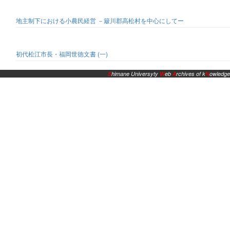
地主制下における小農民経営 －簸川郡高松村を中心にしてー
初代松江市長・福岡世徳文書 (一)
S
himane Universyty
W
eb
A
rchives of k
N
owledge