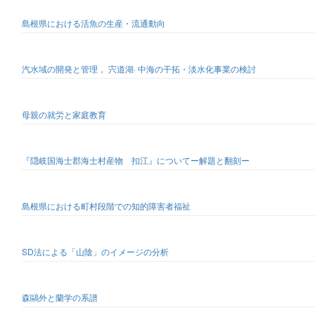
島根県における活魚の生産・流通動向
汽水域の開発と管理， 宍道湖· 中海の干拓・淡水化事業の検討
母親の就労と家庭教育
『隠岐国海士郡海士村産物 扣江』についてー解題と翻刻ー
島根県における町村段階での知的障害者福祉
SD法による「山陰」のイメージの分析
森鷗外と蘭学の系譜