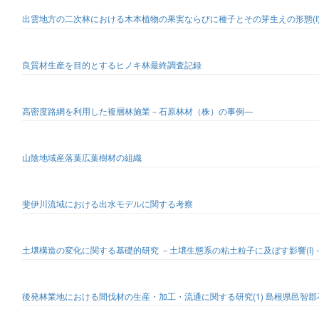
出雲地方の二次林における木本植物の果実ならびに種子とその芽生えの形態(I) -
良質材生産を目的とするヒノキ林最終調査記録
高密度路網を利用した複層林施業－石原林材（株）の事例―
山陰地域産落葉広葉樹材の組織
斐伊川流域における出水モデルに関する考察
土壌構造の変化に関する基礎的研究 －土壌生態系の粘土粒子に及ぼす影響(I)
後発林業地における間伐材の生産・加工・流通に関する研究(1) 島根県邑智