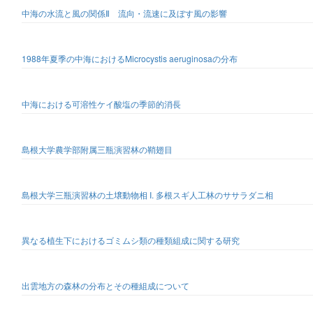
中海の水流と風の関係Ⅱ 流向・流速に及ぼす風の影響
1988年夏季の中海におけるMicrocystis aeruginosaの分布
中海における可溶性ケイ酸塩の季節的消長
島根大学農学部附属三瓶演習林の鞘翅目
島根大学三瓶演習林の土壌動物相 I. 多根スギ人工林のササラダニ相
異なる植生下におけるゴミムシ類の種類組成に関する研究
出雲地方の森林の分布とその種組成について