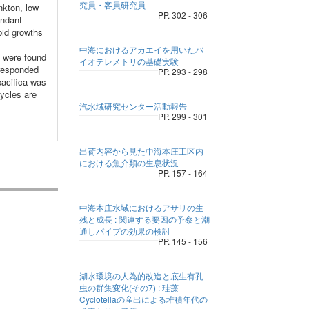
究員・客員研究員
nkton, low
PP. 302 - 306
undant
pid growths
中海におけるアカエイを用いたバ
 were found
イオテレメトリの基礎実験
rresponded
PP. 293 - 298
pacifica was
ycles are
汽水域研究センター活動報告
PP. 299 - 301
出荷内容から見た中海本庄工区内
における魚介類の生息状況
PP. 157 - 164
中海本庄水域におけるアサリの生
残と成長 : 関連する要因の予察と潮
通しパイプの効果の検討
PP. 145 - 156
湖水環境の人為的改造と底生有孔
虫の群集変化(その7) : 珪藻
Cyclotellaの産出による堆積年代の