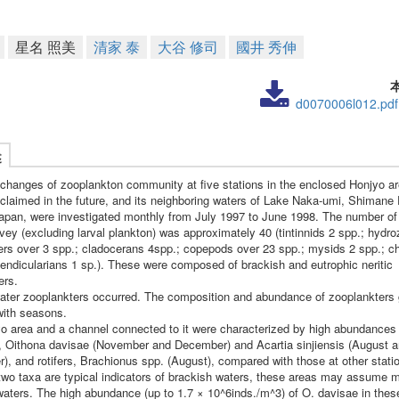
星名 照美
清家 泰
大谷 修司
國井 秀伸
d0070006l012.pdf
述
changes of zooplankton community at five stations in the enclosed Honjyo ar
claimed in the future, and its neighboring waters of Lake Naka-umi, Shimane 
apan, were investigated monthly from July 1997 to June 1998. The number of
rvey (excluding larval plankton) was approximately 40 (tintinnids 2 spp.; hydr
ifers over 3 spp.; cladocerans 4spp.; copepods over 23 spp.; mysids 2 spp.; 
pendicularians 1 sp.). These were composed of brackish and eutrophic neritic
ers.
ater zooplankters occurred. The composition and abundance of zooplankters 
ith seasons.
o area and a channel connected to it were characterized by high abundances 
 Oithona davisae (November and December) and Acartia sinjiensis (August 
), and rotifers, Brachionus spp. (August), compared with those at other stati
r two taxa are typical indicators of brackish waters, these areas may assume 
waters. The high abundance (up to 1.7 × 10^6inds./m^3) of O. davisae in thes