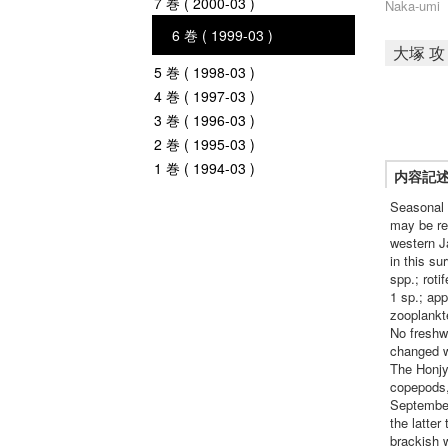
7 巻 ( 2000-03 )
Naka-umi
6 巻 ( 1999-03 )
大塚 攻
5 巻 ( 1998-03 )
4 巻 ( 1997-03 )
3 巻 ( 1996-03 )
2 巻 ( 1995-03 )
1 巻 ( 1994-03 )
内容記
Seasonal 
may be re
western J
in this su
spp.; rot
1 sp.; ap
zooplankt
No freshw
changed w
The Honjy
copepods,
September
the latte
brackish 