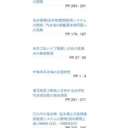
の調査
PP. 283 - 291
塩分躍層(塩水楔)動態観測システム
の開発 : 汽水域の貧酸素水塊問題へ
の貢献
PP. 179 - 187
本庄工区パイプ潮通し付近の底層
水の動態観測
PP. 27 - 35
中海本庄水域の水質特性
PP. 1 - 9
鹿児島県上甑島に分布する沿岸性
汽水湖沼群の湖水環境
PP. 261 - 271
江の川の塩水楔 : 塩水溯上の長期連
続観測システムの開発(渇水期溯上
例,1998年12月～1999年2月)
PP. 233 - 245