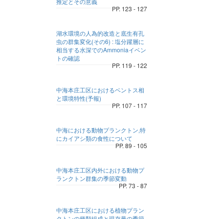
推定とその意義
PP. 123 - 127
湖水環境の人為的改造と底生有孔
虫の群集変化(その6) : 塩分躍層に
相当する水深でのAmmoniaイベン
トの確認
PP. 119 - 122
中海本庄工区におけるベントス相
と環境特性(予報)
PP. 107 - 117
中海における動物プランクトン,特
にカイアシ類の食性について
PP. 89 - 105
中海本庄工区内外における動物プ
ランクトン群集の季節変動
PP. 73 - 87
中海本庄工区における植物プラン
クトンの種類組成と現存量の季節