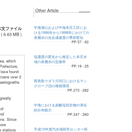
Other Article
中海湖心および中海本庄工区にお
本文ファイル
ける1996年から1998年にかけての
(
6.63 MB
)
表層水の光合成速度の季節変化
PP. 57 - 62
塩濃度の変化から推定した本庄水
ea, which
域の表層水の交換率
Prefecture,
PP. 19 - 25
 taxa found
ozoans over 2
西表島ウダラ川河口におけるマン
chaetognaths
グローブ沼の堆積環境
PP. 273 - 282
greatly
中海における炭酸塩殻生物の潜在
of
的分布能力
and
PP. 247 - 260
ons. Since
more
平成10年度汽水域研究センター研
e stations