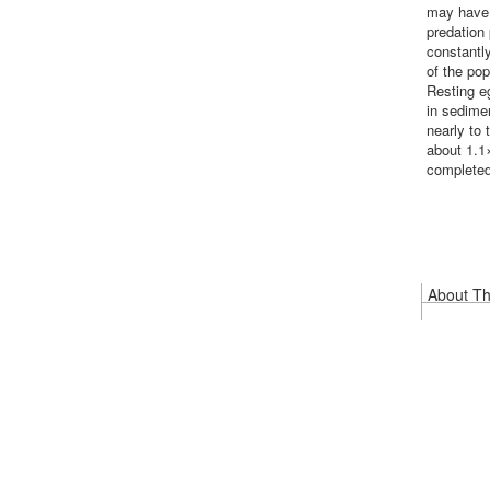
may have 
predation
constantl
of the po
Resting e
in sedime
nearly to
about 1.1
completed
About Thi