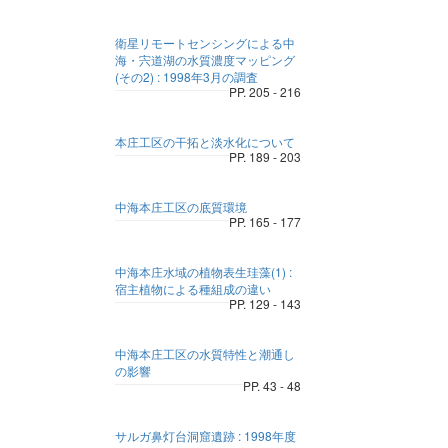
衛星リモートセンシングによる中
海・宍道湖の水質濃度マッピング
(その2) : 1998年3月の調査
PP. 205 - 216
本庄工区の干拓と淡水化について
PP. 189 - 203
中海本庄工区の底質環境
PP. 165 - 177
中海本庄水域の植物表生珪藻(1) :
宿主植物による種組成の違い
PP. 129 - 143
中海本庄工区の水質特性と潮通し
の影響
PP. 43 - 48
サルガ鼻灯台洞窟遺跡 : 1998年度