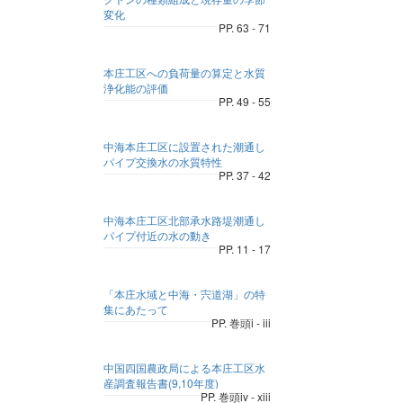
変化
PP. 63 - 71
本庄工区への負荷量の算定と水質
浄化能の評価
PP. 49 - 55
中海本庄工区に設置された潮通し
パイプ交換水の水質特性
PP. 37 - 42
中海本庄工区北部承水路堤潮通し
パイプ付近の水の動き
PP. 11 - 17
「本庄水域と中海・宍道湖」の特
集にあたって
PP. 巻頭i - iii
中国四国農政局による本庄工区水
産調査報告書(9,10年度)
PP. 巻頭iv - xiii