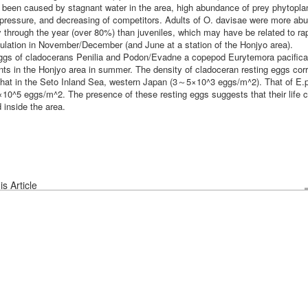
been caused by stagnant water in the area, high abundance of prey phytopla
 pressure, and decreasing of competitors. Adults of O. davisae were more ab
y through the year (over 80%) than juveniles, which may have be related to ra
pulation in November/December (and June at a station of the Honjyo area).
ggs of cladocerans Penilia and Podon/Evadne a copepod Eurytemora pacifica
nts in the Honjyo area in summer. The density of cladoceran resting eggs co
 that in the Seto Inland Sea, western Japan (3～5×10^3 eggs/m^2). That of E.
×10^5 eggs/m^2. The presence of these resting eggs suggests that their life c
 inside the area.
s Article