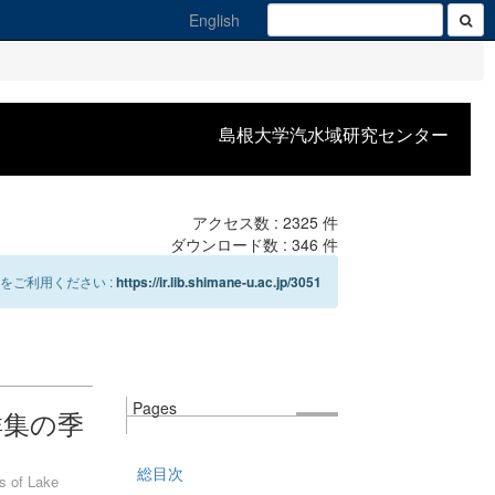
English
島根大学汽水域研究センター
アクセス数 :
2325
件
ダウンロード数 :
346
件
をご利用ください :
https://ir.lib.shimane-u.ac.jp/3051
Pages
群集の季
総目次
s of Lake