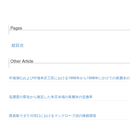
Pages
総目次
Other Article
中海湖心および中海本庄工区における1996年から1998年にかけての表層水
塩濃度の変化から推定した本庄水域の表層水の交換率
西表島ウダラ川河口におけるマングローブ沼の堆積環境