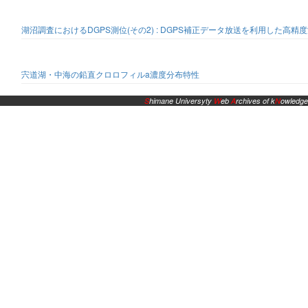
湖沼調査におけるDGPS測位(その2) : DGPS補正データ放送を利用した高精
宍道湖・中海の鉛直クロロフィルa濃度分布特性
S
himane Universyty
W
eb
A
rchives of k
N
owledge