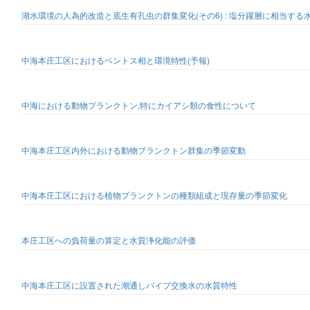
湖水環境の人為的改造と底生有孔虫の群集変化(その6) : 塩分躍層に相当する水
中海本庄工区におけるベントス相と環境特性(予報)
中海における動物プランクトン,特にカイアシ類の食性について
中海本庄工区内外における動物プランクトン群集の季節変動
中海本庄工区における植物プランクトンの種類組成と現存量の季節変化
本庄工区への負荷量の算定と水質浄化能の評価
中海本庄工区に設置された潮通しパイプ交換水の水質特性