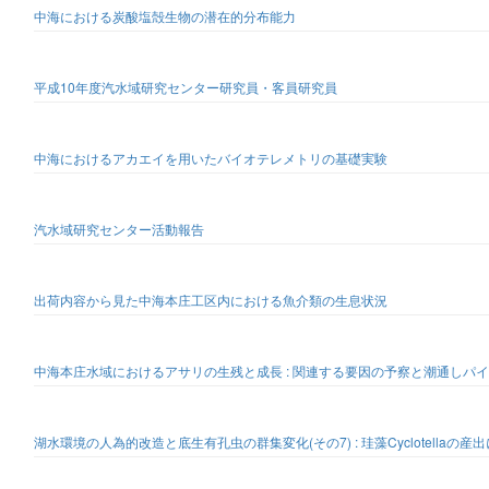
中海における炭酸塩殻生物の潜在的分布能力
平成10年度汽水域研究センター研究員・客員研究員
中海におけるアカエイを用いたバイオテレメトリの基礎実験
汽水域研究センター活動報告
出荷内容から見た中海本庄工区内における魚介類の生息状況
中海本庄水域におけるアサリの生残と成長 : 関連する要因の予察と潮通しパ
湖水環境の人為的改造と底生有孔虫の群集変化(その7) : 珪藻Cyclotella