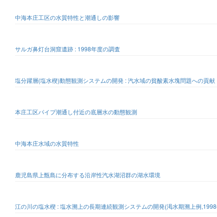
中海本庄工区の水質特性と潮通しの影響
サルガ鼻灯台洞窟遺跡 : 1998年度の調査
塩分躍層(塩水楔)動態観測システムの開発 : 汽水域の貧酸素水塊問題への貢献
本庄工区パイプ潮通し付近の底層水の動態観測
中海本庄水域の水質特性
鹿児島県上甑島に分布する沿岸性汽水湖沼群の湖水環境
江の川の塩水楔 : 塩水溯上の長期連続観測システムの開発(渇水期溯上例,1998年