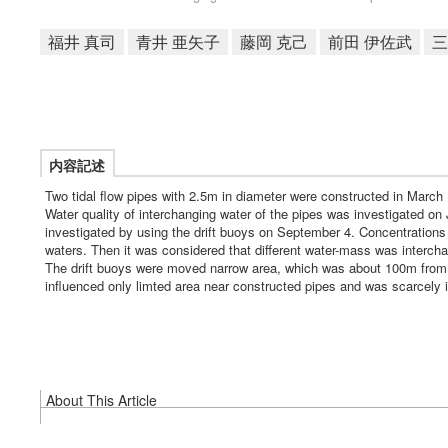
福井 真司
青井 亜矢子
藤岡 克己
前田 伊佐武
三
内容記述
Two tidal flow pipes with 2.5m in diameter were constructed in March
Water quality of interchanging water of the pipes was investigated on
investigated by using the drift buoys on September 4. Concentrations o
waters. Then it was considered that different water-mass was intercha
The drift buoys were moved narrow area, which was about 100m from th
influenced only limted area near constructed pipes and was scarcely i
About This Article