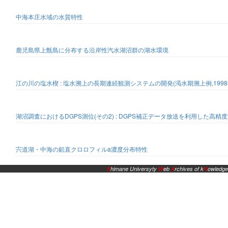
中海本庄水域の水質特性
鹿児島県上甑島に分布する沿岸性汽水湖沼群の湖水環境
江の川の塩水楔 : 塩水溯上の長期連続観測システムの開発(渇水期溯上例,1998年
湖沼調査におけるDGPS測位(その2) : DGPS補正データ放送を利用した高精
宍道湖・中海の鉛直クロロフィルa濃度分布特性
S
himane Universyty
W
eb
A
rchives of k
N
owledge