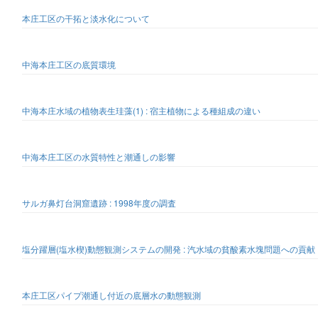
本庄工区の干拓と淡水化について
中海本庄工区の底質環境
中海本庄水域の植物表生珪藻(1) : 宿主植物による種組成の違い
中海本庄工区の水質特性と潮通しの影響
サルガ鼻灯台洞窟遺跡 : 1998年度の調査
塩分躍層(塩水楔)動態観測システムの開発 : 汽水域の貧酸素水塊問題への貢献
本庄工区パイプ潮通し付近の底層水の動態観測