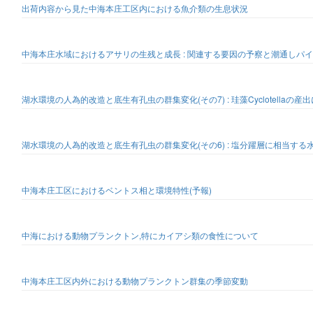
出荷内容から見た中海本庄工区内における魚介類の生息状況
中海本庄水域におけるアサリの生残と成長 : 関連する要因の予察と潮通しパ
湖水環境の人為的改造と底生有孔虫の群集変化(その7) : 珪藻Cyclotella
湖水環境の人為的改造と底生有孔虫の群集変化(その6) : 塩分躍層に相当する水
中海本庄工区におけるベントス相と環境特性(予報)
中海における動物プランクトン,特にカイアシ類の食性について
中海本庄工区内外における動物プランクトン群集の季節変動