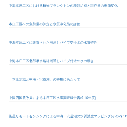
中海本庄工区における植物プランクトンの種類組成と現存量の季節変化
本庄工区への負荷量の算定と水質浄化能の評価
中海本庄工区に設置された潮通しパイプ交換水の水質特性
中海本庄工区北部承水路堤潮通しパイプ付近の水の動き
「本庄水域と中海・宍道湖」の特集にあたって
中国四国農政局による本庄工区水産調査報告書(9,10年度)
衛星リモートセンシングによる中海・宍道湖の水質濃度マッピング(その2) : 1