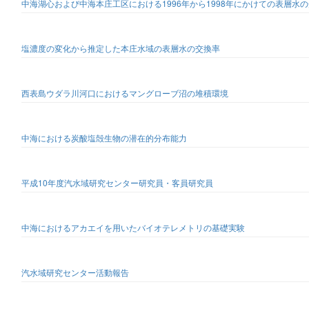
中海湖心および中海本庄工区における1996年から1998年にかけての表層水
塩濃度の変化から推定した本庄水域の表層水の交換率
西表島ウダラ川河口におけるマングローブ沼の堆積環境
中海における炭酸塩殻生物の潜在的分布能力
平成10年度汽水域研究センター研究員・客員研究員
中海におけるアカエイを用いたバイオテレメトリの基礎実験
汽水域研究センター活動報告