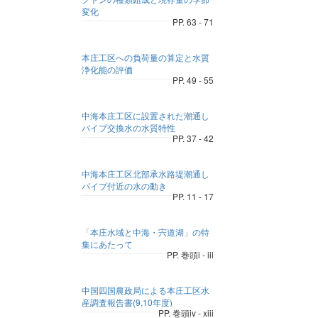
変化
PP. 63 - 71
本庄工区への負荷量の算定と水質
浄化能の評価
PP. 49 - 55
中海本庄工区に設置された潮通し
パイプ交換水の水質特性
PP. 37 - 42
中海本庄工区北部承水路堤潮通し
パイプ付近の水の動き
PP. 11 - 17
「本庄水域と中海・宍道湖」の特
集にあたって
PP. 巻頭i - iii
中国四国農政局による本庄工区水
産調査報告書(9,10年度)
PP. 巻頭iv - xiii