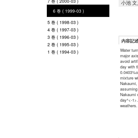
7 巻 ( 2000-03 )
小池 文
6 巻 ( 1999-03 )
5 巻 ( 1998-03 )
4 巻 ( 1997-03 )
3 巻 ( 1996-03 )
内容記
2 巻 ( 1995-03 )
Water tur
1 巻 ( 1994-03 )
major axi
avoid art
day with 
0.0403%o 
mixture w
Nakaumi, 
assuming t
Nakaumi w
day^<-1>.
weathers.