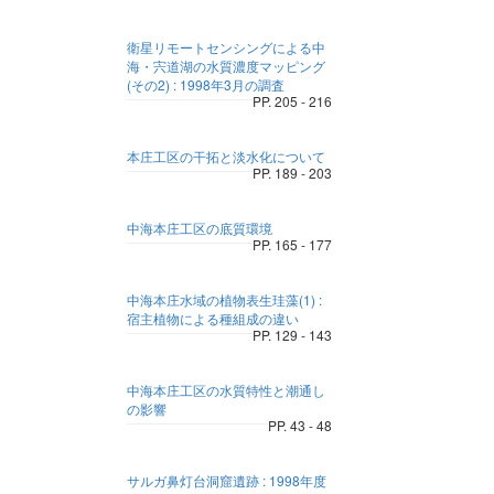
衛星リモートセンシングによる中
海・宍道湖の水質濃度マッピング
(その2) : 1998年3月の調査
PP. 205 - 216
本庄工区の干拓と淡水化について
PP. 189 - 203
中海本庄工区の底質環境
PP. 165 - 177
中海本庄水域の植物表生珪藻(1) :
宿主植物による種組成の違い
PP. 129 - 143
中海本庄工区の水質特性と潮通し
の影響
PP. 43 - 48
サルガ鼻灯台洞窟遺跡 : 1998年度