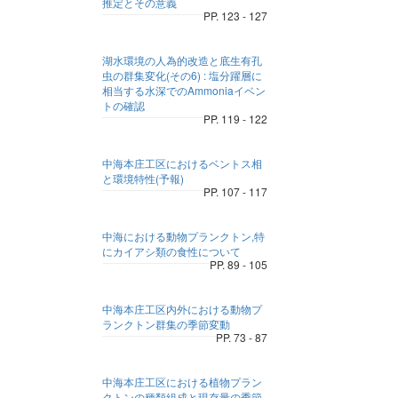
推定とその意義
PP. 123 - 127
湖水環境の人為的改造と底生有孔
虫の群集変化(その6) : 塩分躍層に
相当する水深でのAmmoniaイベン
トの確認
PP. 119 - 122
中海本庄工区におけるベントス相
と環境特性(予報)
PP. 107 - 117
中海における動物プランクトン,特
にカイアシ類の食性について
PP. 89 - 105
中海本庄工区内外における動物プ
ランクトン群集の季節変動
PP. 73 - 87
中海本庄工区における植物プラン
クトンの種類組成と現存量の季節