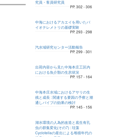
究員・客員研究員
PP. 302 - 306
中海におけるアカエイを用いたバ
イオテレメトリの基礎実験
PP. 293 - 298
汽水域研究センター活動報告
PP. 299 - 301
出荷内容から見た中海本庄工区内
における魚介類の生息状況
PP. 157 - 164
中海本庄水域におけるアサリの生
残と成長 : 関連する要因の予察と潮
通しパイプの効果の検討
PP. 145 - 156
湖水環境の人為的改造と底生有孔
虫の群集変化(その7) : 珪藻
Cyclotellaの産出による堆積年代の