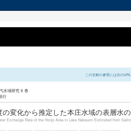
この文献の参照には次のURL
: 汽水域研究 6 巻
 発行
度の変化から推定した本庄水域の表層水の
ter Exchange Rate of the Honjo Area in Lake Nakaumi Estimated from Salin