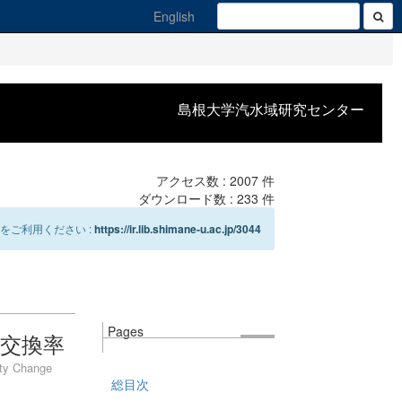
English
島根大学汽水域研究センター
アクセス数 :
2007
件
ダウンロード数 :
233
件
をご利用ください :
https://ir.lib.shimane-u.ac.jp/3044
Pages
交換率
ity Change
総目次