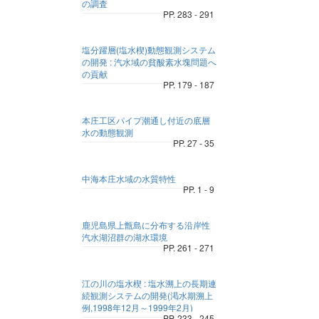
の調査
PP. 283 - 291
塩分躍層(塩水楔)動態観測システム
の開発 : 汽水域の貧酸素水塊問題へ
の貢献
PP. 179 - 187
本庄工区パイプ潮通し付近の底層
水の動態観測
PP. 27 - 35
中海本庄水域の水質特性
PP. 1 - 9
鹿児島県上甑島に分布する沿岸性
汽水湖沼群の湖水環境
PP. 261 - 271
江の川の塩水楔 : 塩水溯上の長期連
続観測システムの開発(渇水期溯上
例,1998年12月～1999年2月)
PP. 233 - 245