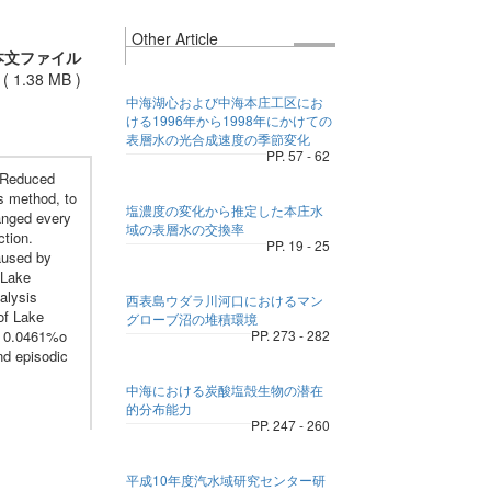
Other Article
本文ファイル
(
1.38 MB
)
中海湖心および中海本庄工区にお
ける1996年から1998年にかけての
表層水の光合成速度の季節変化
PP. 57 - 62
. Reduced
s method, to
塩濃度の変化から推定した本庄水
hanged every
域の表層水の交換率
ction.
PP. 19 - 25
aused by
 Lake
alysis
西表島ウダラ川河口におけるマン
of Lake
グローブ沼の堆積環境
s 0.0461%o
PP. 273 - 282
nd episodic
中海における炭酸塩殻生物の潜在
的分布能力
PP. 247 - 260
平成10年度汽水域研究センター研