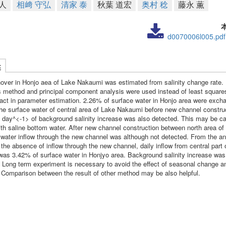
人
相﨑 守弘
清家 泰
秋葉 道宏
奥村 稔
藤永 薫
d0070006l005.pdf
述
nover in Honjo aea of Lake Nakaumi was estimated from salinity change rate
s method and principal component analysis were used instead of least square
ifact in parameter estimation. 2.26% of surface water in Honjo area were exc
the surface water of central area of Lake Nakaumi before new channel constru
day^<-1> of background salinity increase was also detected. This may be c
ith saline bottom water. After new channel construction between north area of
water inflow through the new channel was although not detected. From the an
he absence of inflow through the new channel, daily inflow from central part 
as 3.42% of surface water in Honjyo area. Background salinity increase wa
 Long term experiment is necessary to avoid the effect of seasonal change a
 Comparison between the result of other method may be also helpful.