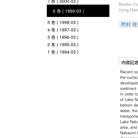
7 巻 ( 2000-03 )
Benthic Fo
Using Diat
6 巻 ( 1999-03 )
5 巻 ( 1998-03 )
野村 律
4 巻 ( 1997-03 )
3 巻 ( 1996-03 )
2 巻 ( 1995-03 )
1 巻 ( 1994-03 )
内容記
Recent oc
the surfa
developed 
sediment 
In order t
of Lake N
bottom dep
water, th
transport
Lake Naka
area, and
Nakaumi t