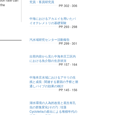
tion rate can
究員・客員研究員
 the
PP. 302 - 306
中海におけるアカエイを用いたバ
イオテレメトリの基礎実験
PP. 293 - 298
汽水域研究センター活動報告
PP. 299 - 301
出荷内容から見た中海本庄工区内
における魚介類の生息状況
PP. 157 - 164
中海本庄水域におけるアサリの生
残と成長 : 関連する要因の予察と潮
通しパイプの効果の検討
PP. 145 - 156
湖水環境の人為的改造と底生有孔
虫の群集変化(その7) : 珪藻
Cyclotellaの産出による堆積年代の