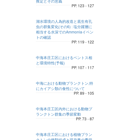
推定とその意義
PP. 123 - 127
湖水環境の人為的改造と底生有孔
虫の群集変化(その6) : 塩分躍層に
相当する水深でのAmmoniaイベン
トの確認
PP. 119 - 122
中海本庄工区におけるベントス相
と環境特性(予報)
PP. 107 - 117
中海における動物プランクトン,特
にカイアシ類の食性について
PP. 89 - 105
中海本庄工区内外における動物プ
ランクトン群集の季節変動
PP. 73 - 87
中海本庄工区における植物プラン
クトンの種類組成と現存量の季節