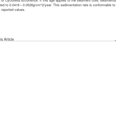
 of Cyclotella occurrence. If this age applies to the sediment core, sedimenta
ted to 0.0416～0.0526g/cm^2/year. This sedimentation rate is conformable to
 reported values.
s Article