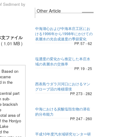
of Sediment by
Other Article
中海湖心および中海本庄工区にお
ける1996年から1998年にかけての
本文ファイル
表層水の光合成速度の季節変化
(
1.01 MB
)
PP. 57 - 62
塩濃度の変化から推定した本庄水
域の表層水の交換率
PP. 19 - 25
i. Based on
became
d in the
西表島ウダラ川河口におけるマン
グローブ沼の堆積環境
central part
PP. 273 - 282
m sub-
ne brackish
中海における炭酸塩殻生物の潜在
e
的分布能力
otal area of
PP. 247 - 260
f the Honjyo
 Lake
d the
平成10年度汽水域研究センター研