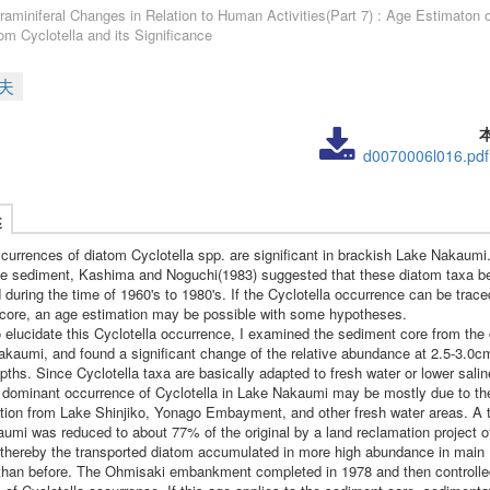
raminiferal Changes in Relation to Human Activities(Part 7) : Age Estimaton 
om Cyclotella and its Significance
夫
d0070006l016.pdf
述
currences of diatom Cyclotella spp. are significant in brackish Lake Nakaum
ce sediment, Kashima and Noguchi(1983) suggested that these diatom taxa 
during the time of 1960's to 1980's. If the Cyclotella occurrence can be trace
core, an age estimation may be possible with some hypotheses.
o elucidate this Cyclotella occurrence, I examined the sediment core from the 
akaumi, and found a significant change of the relative abundance at 2.5-3.0c
ths. Since Cyclotella taxa are basically adapted to fresh water or lower sali
e dominant occurrence of Cyclotella in Lake Nakaumi may be mostly due to th
ation from Lake Shinjiko, Yonago Embayment, and other fresh water areas. A t
umi was reduced to about 77% of the original by a land reclamation project o
 thereby the transported diatom accumulated in more high abundance in main
han before. The Ohmisaki embankment completed in 1978 and then controlle