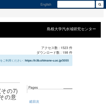
English
島根大学汽水域研究センター
アクセス数 :
1523
件
ダウンロード数 :
198
件
をご利用ください :
https://ir.lib.shimane-u.ac.jp/3055
Pages
その7)
とその意
総目次