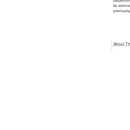
dispersion
be estima
previously
About Thi