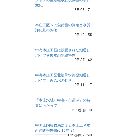
変化
PP. 63 - 71
本庄工区への負荷量の算定と水質
浄化能の評価
PP. 49 - 55
中海本庄工区に設置された潮通し
パイプ交換水の水質特性
PP. 37 - 42
中海本庄工区北部承水路堤潮通し
パイプ付近の水の動き
PP. 11 - 17
「本庄水域と中海・宍道湖」の特
集にあたって
PP. 巻頭i - iii
中国四国農政局による本庄工区水
産調査報告書(9,10年度)
PP. 巻頭iv - xiii