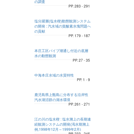
の調査
PP. 283 - 291
塩分躍層(塩水楔)動態観測システム
の開発 : 汽水域の貧酸素水塊問題へ
の貢献
PP. 179 - 187
本庄工区パイプ潮通し付近の底層
水の動態観測
PP. 27 - 35
中海本庄水域の水質特性
PP. 1 - 9
鹿児島県上甑島に分布する沿岸性
汽水湖沼群の湖水環境
PP. 261 - 271
江の川の塩水楔 : 塩水溯上の長期連
続観測システムの開発(渇水期溯上
例,1998年12月～1999年2月)
PP. 233 - 245