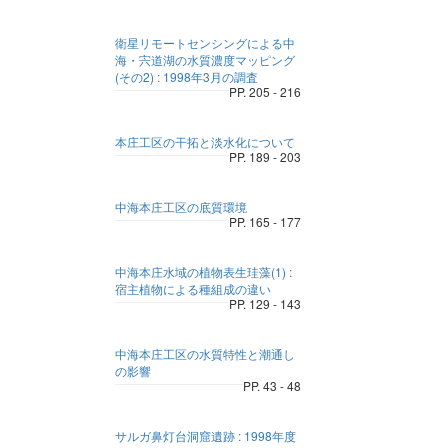
衛星リモートセンシングによる中
海・宍道湖の水質濃度マッピング
(その2) : 1998年3月の調査
PP. 205 - 216
本庄工区の干拓と淡水化について
PP. 189 - 203
中海本庄工区の底質環境
PP. 165 - 177
中海本庄水域の植物表生珪藻(1) :
宿主植物による種組成の違い
PP. 129 - 143
中海本庄工区の水質特性と潮通し
の影響
PP. 43 - 48
サルガ鼻灯台洞窟遺跡 : 1998年度