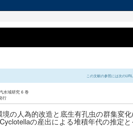
この文献の参照には次のURL
: 汽水域研究 6 巻
 発行
環境の人為的改造と底生有孔虫の群集変化(
藻Cyclotellaの産出による堆積年代の推定