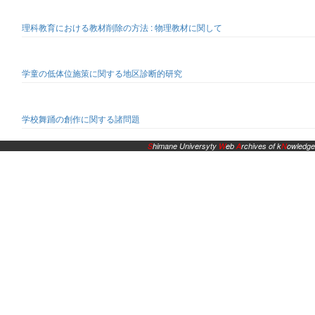
理科教育における教材削除の方法 : 物理教材に関して
学童の低体位施策に関する地区診断的研究
学校舞踊の創作に関する諸問題
S
himane Universyty
W
eb
A
rchives of k
N
owledge