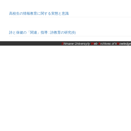
高校生の情報教育に関する実態と意識
詩と保健の「関連」指導 : 詩教育の研究(6)
S
himane Universyty
W
eb
A
rchives of k
N
owledge