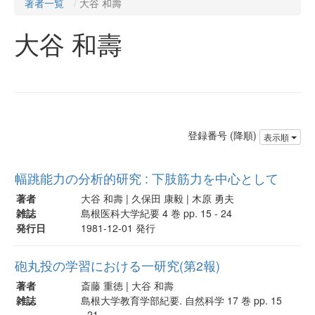
著者一覧
大谷 和壽
大谷 和壽
登録番号 (降順)
表示順
幅跳能力の分析的研究 : 下肢筋力を中心として
著者
大谷 和壽 | 久保田 康毅 | 木原 勇夫
雑誌
島根医科大学紀要 4 巻 pp. 15 - 24
発行日
1981-12-01 発行
砲丸投の学習における一研究(第2報)
著者
斎藤 重徳 | 大谷 和壽
雑誌
島根大学教育学部紀要. 自然科学 17 巻 pp. 15
- 21