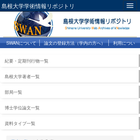
島根大学学術情報リポジトリ
Togg
navig
SWANについて
論文の登録方法（学内の方へ）
利用につい
て
よくある質問
リンク集
紀要・定期刊行物一覧
島根大学著者一覧
部局一覧
博士学位論文一覧
資料タイプ一覧