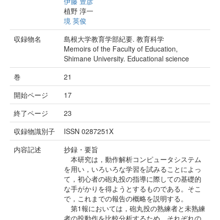
伊藤 豊彦
植野 淳一
境 英俊
収録物名
島根大学教育学部紀要. 教育科学
Memoirs of the Faculty of Education,
Shimane University. Educational science
巻
21
開始ページ
17
終了ページ
23
収録物識別子
ISSN 0287251X
内容記述
抄録・要旨
本研究は，動作解析コンピュータシステム
を用い，いろいろな学習を試みることによっ
て，初心者の砲丸投の指導に際しての基礎的
な手がかりを得ようとするものである。そこ
で，これまでの報告の概略を説明する。
第1報においては，砲丸投の熟練者と未熟練
者の投動作を比較分析するため，それぞれの