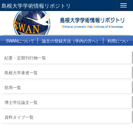
島根大学学術情報リポジトリ
Togg
navig
SWANについて
論文の登録方法（学内の方へ）
利用につい
て
よくある質問
リンク集
紀要・定期刊行物一覧
島根大学著者一覧
部局一覧
博士学位論文一覧
資料タイプ一覧