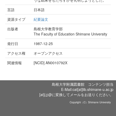
うな結果をもたらすかを究明しようとした。
言語
日本語
資源タイプ
紀要論文
出版者
島根大学教育学部
The Faculty of Education Shimane University
発行日
1987-12-25
アクセス権
オープンアクセス
関連情報
[NCID]
AN0010792X
島根大学附属図書館 コンテンツ担当
E-Mail:cat[at]lib.shimane-u.ac.jp
[at]は@に変換してメールをお送りください。
Copyright（C）Shimane University