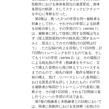
投動作における身体各部位の速度変化，身体
各部位の軌跡，そしてスティックピクチャー
を中心に考察を行った。
第2報は，異った2つの学習を同一被験者を
対象として行い，それぞれの学習による効果
を比較分析した。その学習の1つ（series 1）
は，被験者に対して技術に関する情報は与え
ず（陸上競技規則の中の砲丸投に関するルー
ルと，投法としてのその場投げの説明は行
う），ただ記録の向上を目指して1日20投，計
7日間のトレーニングを行うものである。そし
てもう1つの学習（series 2）は，その場投げ
による砲丸投の手本（熟練者をモデルに，立
って構えた姿勢から投げ終えてリバースする
までのもので，砲丸の保持，動作を開始する
前の構え，投げ，リバースといった各局面に
おける留意点等を詳しく入れたもの）のVTR
を被験者が毎回行うトレーニングの直前に観
察させ，その後1日20投，それを7日間繰り返
し行うといった学習の方法である。
第1報の熟練者と未熟練者との比較において
は，両者に投動作における支持脚（右投げの