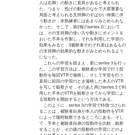
人は右脚）の動きに差異があると考えられ
た。つまり，投げの動作のなかで大変重要な
局面と考えられる支持脚のすばやい伸展に伴
う動きが，未熟練者にはあまりみとめられな
かった。そこで，第2報のseries 2において
は，その支持脚の使い方や動きにポイントを
おいた手本を作製し，それを利用した学習の
効果をみると，3被験者それぞれ差はあるもの
の支持脚の効果的な動きがみとめられるよう
になった。
これらの学習を踏まえ，更にseries 3を行っ
た。この学習方法は，被験者が学習で行う投
動作を毎回VTRで撮映し，そして学習を行う
直前に前回の学習のとき撮映した本人のVTR
を写して観察させ，そのあと再びseries 2で利
用した手本のVTRを観察させてから学習によ
る投動作を開始するという方法である。
このように，series 3の学習で特徴づけられ
ることは，被験者自身が本人の投動作をVTR
によって随時観察できるところにある。そし
て，手本と被験者自身の投動作を比較，観察
することが，その後の投動作の学習にどのよ