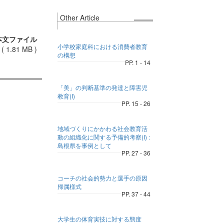
Other Article
本文ファイル
小学校家庭科における消費者教育
(
1.81 MB
)
の構想
PP. 1 - 14
「美」の判断基準の発達と障害児
教育(I)
PP. 15 - 26
地域づくりにかかわる社会教育活
動の組織化に関する予備的考察(I) :
島根県を事例として
PP. 27 - 36
コーチの社会的勢力と選手の原因
帰属様式
PP. 37 - 44
大学生の体育実技に対する態度