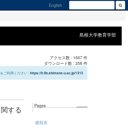
English
島根大学教育学部
アクセス数 :
1667
件
ダウンロード数 :
258
件
をご利用ください :
https://ir.lib.shimane-u.ac.jp/1315
Pages
に関する
総目次