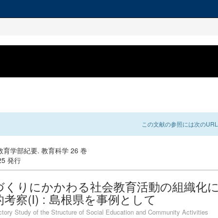
この文献の参照には次のURL
育学部紀要. 教育科学 26 巻
-25 発行
づくりにかかわる社会教育活動の組織化
考察(I) : 島根県を事例として
ctory Study of the Structure of Social Education and Community Activities