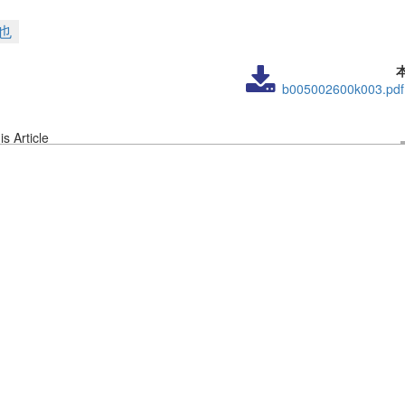
也
b005002600k003.pdf
s Article