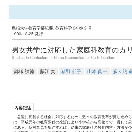
島根大学教育学部紀要. 教育科学 24 巻 2 号
1990-12-25 発行
男女共学に対応した家庭科教育のカ
Studies in Curriculum of Home Economics for Co-Education
錦織 禎徳
藤江 奏
猪野 郁子
山本 眞一
多々納 
内容記述
急速に変貌する杜会に対応するために数々の教育改革が押し進めら
は，平成元年の教育課程の改訂により小学校から高校まで一貫して男
にある。反対意見を集約すれば，従来の家庭科の教育内容・方法が今