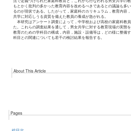
法で定義づけられた家庭科教育と，これから行なわれる男女共学の教
もとかく批判の多かった教育内容を改めるべきであるとの議論も多い
るのが現状である。したがって，家庭科のカリキュラム，教育内容，
共学に対応しうる資質を備えた教員の養成が急がれる。
本研究はアンケート調査によって，中学校および高校の家庭科教員
た。これらの調査結果を通して，男女共学に対する教育現場の実態を
教育のための学科目の構成，内容，施設・設備等は，どの様に整備す
科目との関連についても若干の検討結果を報告する。
About This Article
Pages
総目次