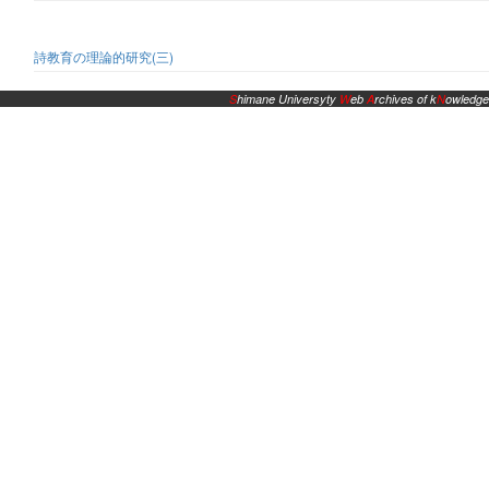
詩教育の理論的研究(三)
S
himane Universyty
W
eb
A
rchives of k
N
owledge