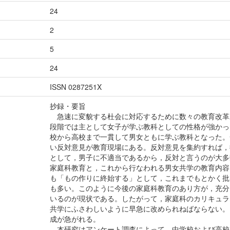
24
2
5
24
ISSN 0287251X
抄録・要旨
急速に変貌する杜会に対応するために数々の教育改革
段階では主として女子が学ぶ教科としての性格が強かっ
校から高校まで一貫して男女ともに学ぶ教科となった。
い反対意見が教育現場にある。反対意見を集約すれば，
として，男子に不適当であるから，反対と言うのが大多
家庭科教育と，これから行なわれる男女共学の教育内容
も「もの作りに終始する」として，これまでもとかく批
も多い。このように今後の家庭科教育のあり方が，充分
いるのが現状である。したがって，家庭科のカリキュラ
共学にふさわしいように早急に改められねばならない。
成が急がれる。
本研究はアンケート調査によって，中学校および高校