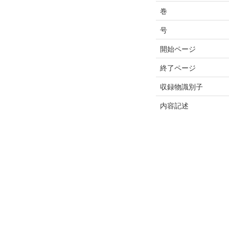
巻
号
開始ページ
終了ページ
収録物識別子
内容記述