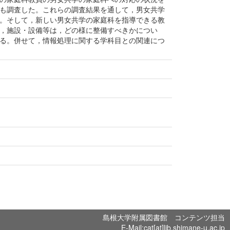
も調査した。これらの調査結果を通して，男女共学
。そして，新しい男女共学の家庭科を指導できる教
，施設・設備等は，どの様に整備すべきかについ
る。併せて，情報処理に関する学科目との関連につ
島根大学附属図書館 コンテンツ担当
E-Mail:cat[at]lib.shimane-u.ac.jp