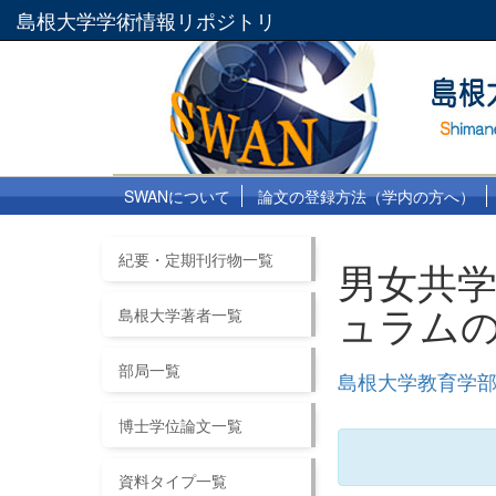
島根大学学術情報リポジトリ
SWANについて
論文の登録方法（学内の方へ）
紀要・定期刊行物一覧
男女共
ュラム
島根大学著者一覧
部局一覧
島根大学教育学部紀要
博士学位論文一覧
資料タイプ一覧