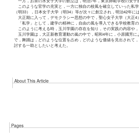
一方，お茶の水女子大学の創立は，明治7年，東京師範学校の女子部
このような官学の充実と，一方に独自の校風を確立していった私学
（明33），日本女子大学（明34）等が次々に創立され，明治42年
大正期に入って，デモクラシー思想の中で，聖心女子大学（大正4）
「私学」として，建学の精神に，自由の風を導入できる学校教育の
このように考える時，玉川学園の存在を知り，その実践の内容や，
玉川学園は，大正新教育運動の嵐の中で，昭和4年に，小原國芳に
で，舞踊は，どのような位置を占め，どのような価値を見出されて，
討する一助としたいと考えた。
About This Article
Pages