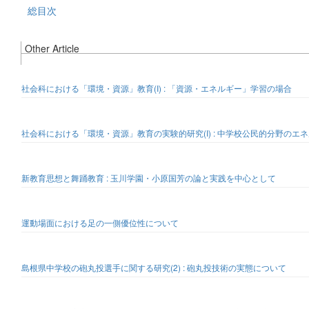
総目次
Other Article
社会科における「環境・資源」教育(I) : 「資源・エネルギー」学習の場合
社会科における「環境・資源」教育の実験的研究(I) : 中学校公民的分野のエ
新教育思想と舞踊教育 : 玉川学園・小原国芳の論と実践を中心として
運動場面における足の一側優位性について
島根県中学校の砲丸投選手に関する研究(2) : 砲丸投技術の実態について