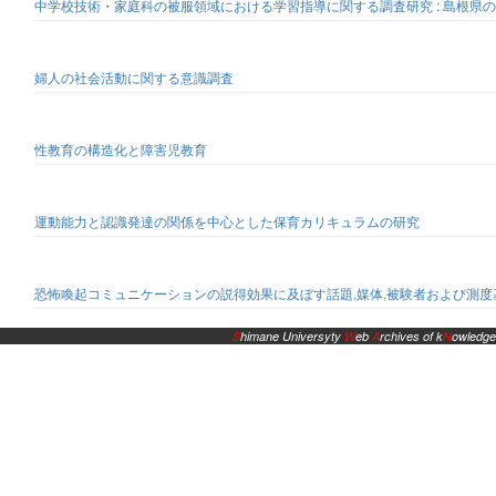
中学校技術・家庭科の被服領域における学習指導に関する調査研究 : 島根県
婦人の社会活動に関する意識調査
性教育の構造化と障害児教育
運動能力と認識発達の関係を中心とした保育カリキュラムの研究
恐怖喚起コミュニケーションの説得効果に及ぼす話題,媒体,被験者および測度基
S
himane Universyty
W
eb
A
rchives of k
N
owledge