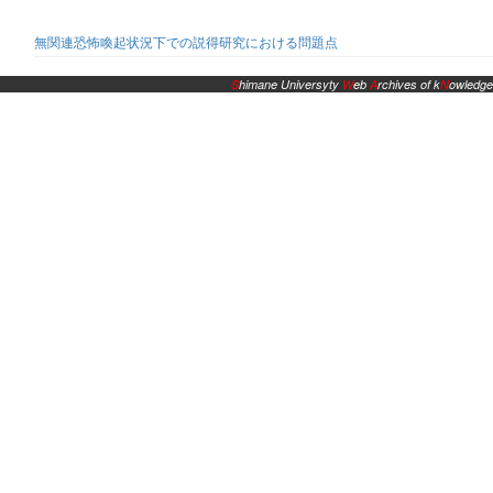
無関連恐怖喚起状況下での説得研究における問題点
S
himane Universyty
W
eb
A
rchives of k
N
owledge