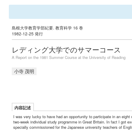
島根大学教育学部紀要. 教育科学 16 巻
1982-12-25 発行
レディング大学でのサマーコース
A Report on the 1981 Summer Course at the University of Reading
小寺 茂明
内容記述
I was very lucky to have had an opportunity to participate in an eig
two-week individual study programme in Great Britain. In fact I got ex
specially commissioned for the Japanese university teachers of Engli