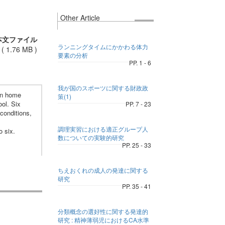
Other Article
本文ファイル
ランニングタイムにかかわる体力
(
1.76 MB
)
要素の分析
PP. 1 - 6
我が国のスポーツに関する財政政
 in home
策(1)
ool. Six
PP. 7 - 23
conditions,
調理実習における適正グループ人
o six.
数についての実験的研究
PP. 25 - 33
ちえおくれの成人の発達に関する
研究
PP. 35 - 41
分類概念の選好性に関する発達的
研究 : 精神薄弱児におけるCA水準