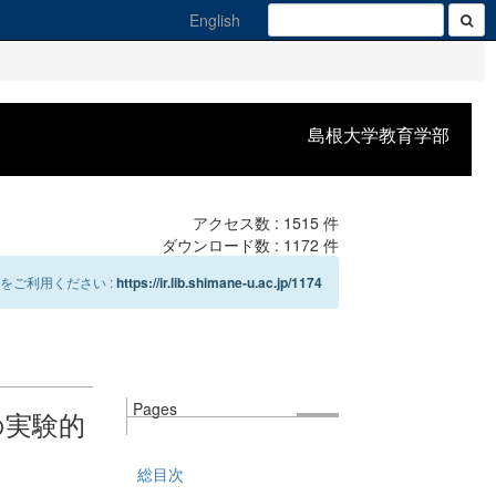
English
島根大学教育学部
アクセス数 :
1515
件
ダウンロード数 :
1172
件
をご利用ください :
https://ir.lib.shimane-u.ac.jp/1174
Pages
の実験的
総目次