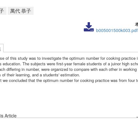
子
萬代 恭子
b005001500k003.pdf
述
se of this study was to investigate the optimum number for cooking practice
 education. The subjects were first-year female students of a juinor high sch
ch differing in number, were organized to compare with each other in working 
s of their learning, and a students' estimation.
lt we concluded that the optimum number for cooking practice was from four t
s Article