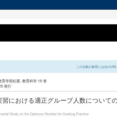
この文献の参照には次のURL
育学部紀要. 教育科学 15 巻
-25 発行
実習における適正グループ人数について
ental Study on the Optimum Number for Cooking Practice