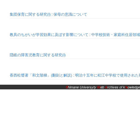
集団保育に関する研究(I) : 保母の意識について
教具のちがいが学習効果に及ぼす影響について : 中学校技術・家庭科住居領
隠岐の障害児教育に関する研究(I)
香西松聲著「和文階梯」(翻刻と解説) : 明治十五年に松江中学校で使用され
S
himane Universyty
W
eb
A
rchives of k
N
owledge