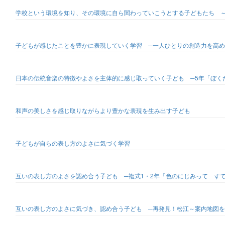
学校という環境を知り、その環境に自ら関わっていこうとする子どもたち ～
子どもが感じたことを豊かに表現していく学習 ─一人ひとりの創造力を高め
日本の伝統音楽の特徴やよさを主体的に感じ取っていく子ども ─5年「ぼく
和声の美しさを感じ取りながらより豊かな表現を生み出す子ども
子どもが自らの表し方のよさに気づく学習
互いの表し方のよさを認め合う子ども ─複式1・2年「色のにじみって す
互いの表し方のよさに気づき、認め合う子ども ─再発見！松江～案内地図を