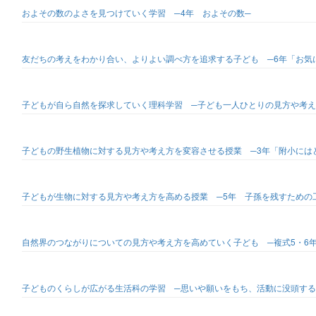
およその数のよさを見つけていく学習 ─4年 およその数─
友だちの考えをわかり合い、よりよい調べ方を追求する子ども ─6年「お気
子どもが自ら自然を探求していく理科学習 ─子ども一人ひとりの見方や考え
子どもの野生植物に対する見方や考え方を変容させる授業 ─3年「附小には
子どもが生物に対する見方や考え方を高める授業 ─5年 子孫を残すための
自然界のつながりについての見方や考え方を高めていく子ども ─複式5・6年
子どものくらしが広がる生活科の学習 ─思いや願いをもち、活動に没頭する