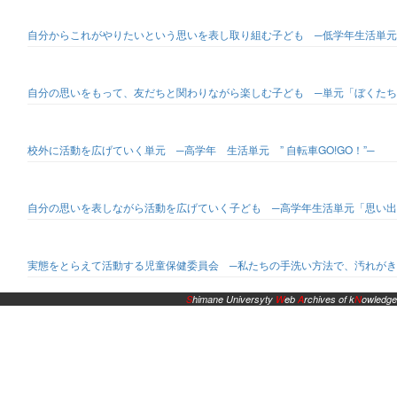
自分からこれがやりたいという思いを表し取り組む子ども ─低学年生活単元
自分の思いをもって、友だちと関わりながら楽しむ子ども ─単元「ぼくたち
校外に活動を広げていく単元 ─高学年 生活単元 ” 自転車GO!GO！”─
自分の思いを表しながら活動を広げていく子ども ─高学年生活単元「思い出
実態をとらえて活動する児童保健委員会 ─私たちの手洗い方法で、汚れがき
S
himane Universyty
W
eb
A
rchives of k
N
owledge