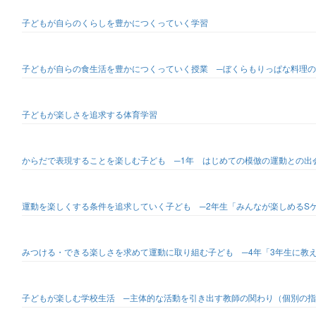
子どもが自らのくらしを豊かにつくっていく学習
子どもが自らの食生活を豊かにつくっていく授業 ─ぼくらもりっぱな料理の
子どもが楽しさを追求する体育学習
からだで表現することを楽しむ子ども ─1年 はじめての模倣の運動との出
運動を楽しくする条件を追求していく子ども ─2年生「みんなが楽しめるS
みつける・できる楽しさを求めて運動に取り組む子ども ─4年「3年生に教
子どもが楽しむ学校生活 ─主体的な活動を引き出す教師の関わり（個別の指