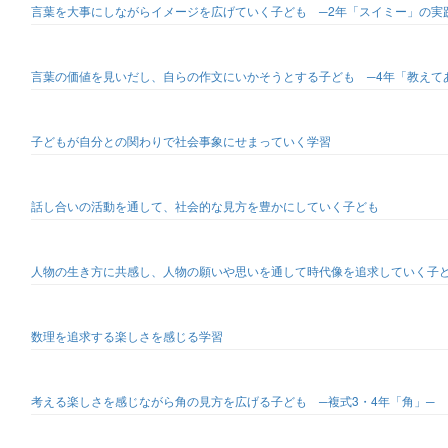
言葉を大事にしながらイメージを広げていく子ども ─2年「スイミー」の実
言葉の価値を見いだし、自らの作文にいかそうとする子ども ─4年「教えて
子どもが自分との関わりで社会事象にせまっていく学習
話し合いの活動を通して、社会的な見方を豊かにしていく子ども
人物の生き方に共感し、人物の願いや思いを通して時代像を追求していく子
数理を追求する楽しさを感じる学習
考える楽しさを感じながら角の見方を広げる子ども ─複式3・4年「角」─