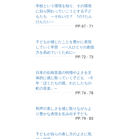
学校という環境を知り、その環境
に自ら関わっていこうとする子ど
もたち ～それいけ？ 1の1たん
けんたい～
PP. 67 - 71
子どもが感じたことを豊かに表現
していく学習 ─一人ひとりの創造
力を高めていくために─
PP. 72 - 73
日本の伝統音楽の特徴やよさを主
体的に感じ取っていく子ども ─5
年「ぼくたちの国、わたしたちの
町の音楽」─
PP. 74 - 78
和声の美しさを感じ取りながらよ
り豊かな表現を生み出す子ども
PP. 79 - 83
子どもが自らの表し方のよさに気
づく学習