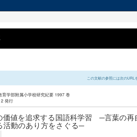
要
この文献の参照には次のURLを
育学部附属小学校研究紀要 1997 巻
-12 発行
の価値を追求する国語科学習 ─言葉の再
る活動のあり方をさぐる─