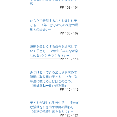
習
PP. 103 - 104
からだで表現することを楽しむ子
ども ─1年 はじめての模倣の運
動との出会い─
PP. 105 - 109
運動を楽しくする条件を追求して
いく子ども ─2年生「みんなが楽
しめるSケンをつくろう」─
PP. 110 - 114
みつける・できる楽しさを求めて
運動に取り組む子ども ─4年「3
年生に教えるとびばこのこつ」
（器械運動ー跳び箱運動）─
PP. 115 - 119
子どもが楽しむ学校生活 ─主体的
な活動を引き出す教師の関わり
（個別の指導計画をもとに）─
PP. 120 - 121