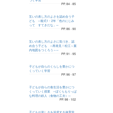
PP. 84 - 85
互いの表し方のよさを認め合う子
ども ─複式1・2年「色のにじみ
って すてきだな」─
PP. 86 - 90
互いの表し方のよさに気づき、認
め合う子ども ─再発見！松江～案
内地図をつくろう～─
PP. 91 - 95
子どもが自らのくらしを豊かにつ
くっていく学習
PP. 96 - 97
子どもが自らの食生活を豊かにつ
くっていく授業 ─ぼくらもりっぱ
な料理の鉄人（食物の工夫）─
PP. 98 - 102
子どもが楽しさを追求する体育学