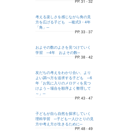
PP. 31 - 32
考える楽しさを感じながら角の見
方を広げる子ども ─複式3・4年
「角」─
PP. 33 - 37
およその数のよさを見つけていく
学習 ─4年 およその数─
PP. 38 - 42
友だちの考えをわかり合い、より
よい調べ方を追求する子ども ─6
年「お気に入りのメロディを見つ
けよう～場合を順序よく整理して
～」─
PP. 43 - 47
子どもが自ら自然を探求していく
理科学習 ─子ども一人ひとりの見
方や考え方が生きるために─
PP. 48 - 49