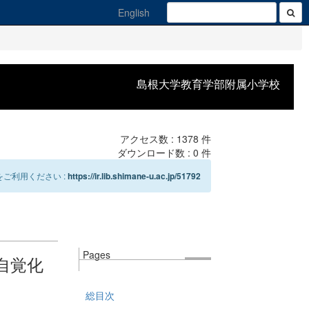
English
島根大学教育学部附属小学校
アクセス数 :
1378
件
ダウンロード数 :
0
件
ご利用ください :
https://ir.lib.shimane-u.ac.jp/51792
Pages
自覚化
総目次