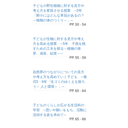
子どもの野生植物に対する見方や
考え方を変容させる授業 ─3年
「附小にはどんな草花があるの？
～植物の体のつくり～」─
PP. 50 - 54
子どもが生物に対する見方や考え
方を高める授業 ─5年 子孫を残
すための工夫を探る～植物の発
芽、成長、結実～─
PP. 55 - 59
自然界のつながりについての見方
や考え方を高めていく子ども ─複
式5・6年「生ゴミのゆくえを探ろ
う～ 人と環境～ 」─
PP. 60 - 64
子どものくらしが広がる生活科の
学習 ─思いや願いをもち、活動に
没頭する姿を求めて─
PP. 65 - 66