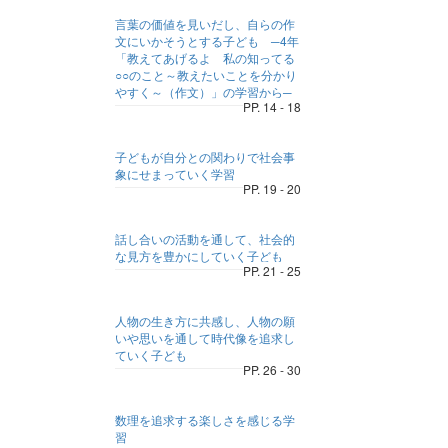
言葉の価値を見いだし、自らの作
文にいかそうとする子ども ─4年
「教えてあげるよ 私の知ってる
○○のこと～教えたいことを分かり
やすく～（作文）」の学習から─
PP. 14 - 18
子どもが自分との関わりで社会事
象にせまっていく学習
PP. 19 - 20
話し合いの活動を通して、社会的
な見方を豊かにしていく子ども
PP. 21 - 25
人物の生き方に共感し、人物の願
いや思いを通して時代像を追求し
ていく子ども
PP. 26 - 30
数理を追求する楽しさを感じる学
習