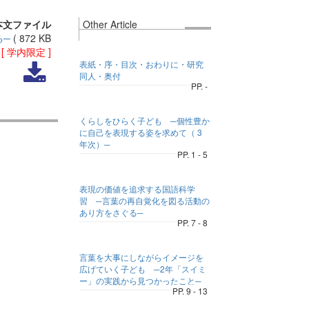
本文ファイル
Other Article
る─
(
872 KB
)
[ 学内限定 ]
表紙・序・目次・おわりに・研究
同人・奥付
PP. -
くらしをひらく子ども ─個性豊か
に自己を表現する姿を求めて（ 3
年次）─
PP. 1 - 5
表現の価値を追求する国語科学
習 ─言葉の再自覚化を図る活動の
あり方をさぐる─
PP. 7 - 8
言葉を大事にしながらイメージを
広げていく子ども ─2年「スイミ
ー」の実践から見つかったこと─
PP. 9 - 13